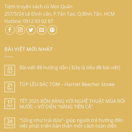
Tiệm truyện sách cũ Mọt Quân
257/5/24 Lê Đình cẩn, P.Tân Tạo. Q.Bình Tân. HCM
Hotline: 0912 83 02 87
BÀI VIẾT MỚI NHẤT
Bài viết để hướng dẫn ( Đây là tiêu đề bài viêt)
23
Th7
TÚP LỀU BÁC TOM – Harriet Beecher Stowe
21
Th1
TẾT 2025 RỘN RÀNG VỚI NGHỆ THUẬT MÚA RỐI
17
Th1
NƯỚC – VỞ DIỄN “NÀNG TIÊN CÁ”
“Sống như trái dứa”- giúp người trẻ hướng đến
24
Th12
việc phát triển bản thân một cách toàn diện