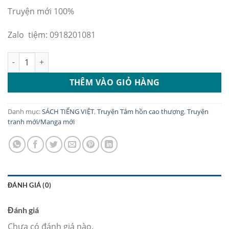
Truyện mới 100%
Zalo tiệm: 0918201081
Tâm Hồn Cao Thượng-Cô Bé Dũng Cảm số lượng
THÊM VÀO GIỎ HÀNG
Danh mục:
SÁCH TIẾNG VIỆT
,
Truyện Tâm hồn cao thượng
,
Truyện
tranh mới/Manga mới
ĐÁNH GIÁ (0)
Đánh giá
Chưa có đánh giá nào.