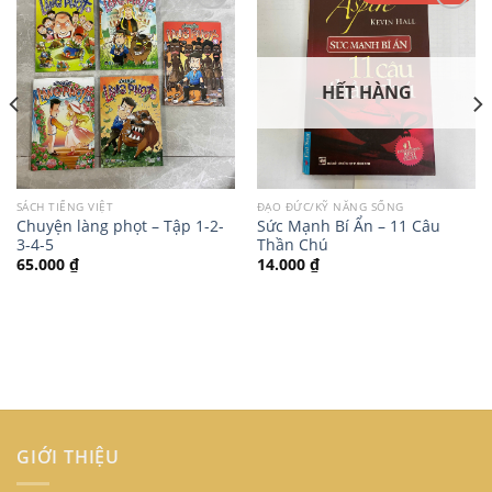
HẾT HÀNG
SÁCH TIẾNG VIỆT
ĐẠO ĐỨC/KỸ NĂNG SỐNG
Chuyện làng phọt – Tập 1-2-
Sức Mạnh Bí Ẩn – 11 Câu
3-4-5
Thần Chú
65.000
₫
14.000
₫
GIỚI THIỆU