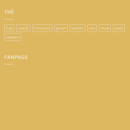
THẺ
bag
classic
Converse
green
leather
run
shoe
stars
sweden
FANPAGE