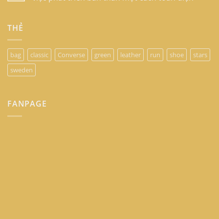
THẺ
bag
classic
Converse
green
leather
run
shoe
stars
sweden
FANPAGE