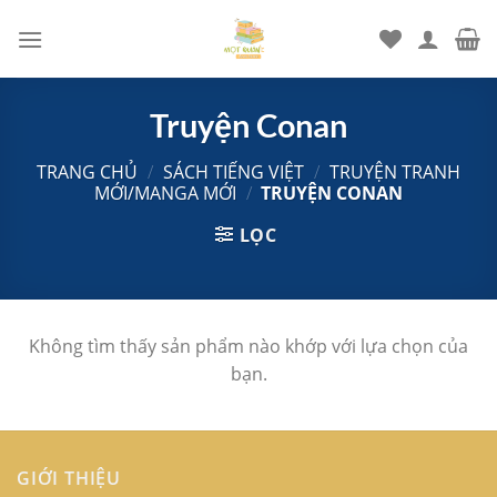
Chuyển
đến
nội
dung
Truyện Conan
TRANG CHỦ
/
SÁCH TIẾNG VIỆT
/
TRUYỆN TRANH
MỚI/MANGA MỚI
/
TRUYỆN CONAN
LỌC
Không tìm thấy sản phẩm nào khớp với lựa chọn của
bạn.
GIỚI THIỆU