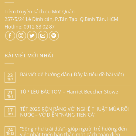
Tiệm truyện sách cũ Mọt Quân
257/5/24 Lê Đình cẩn, P.Tân Tạo. Q.Bình Tân. HCM
Hotline: 0912 83 02 87
BÀI VIẾT MỚI NHẤT
Bài viết để hướng dẫn ( Đây là tiêu đề bài viêt)
23
Th7
TÚP LỀU BÁC TOM – Harriet Beecher Stowe
21
Th1
TẾT 2025 RỘN RÀNG VỚI NGHỆ THUẬT MÚA RỐI
17
Th1
NƯỚC – VỞ DIỄN “NÀNG TIÊN CÁ”
“Sống như trái dứa”- giúp người trẻ hướng đến
24
Th12
việc phát triển bản thân một cách toàn diện