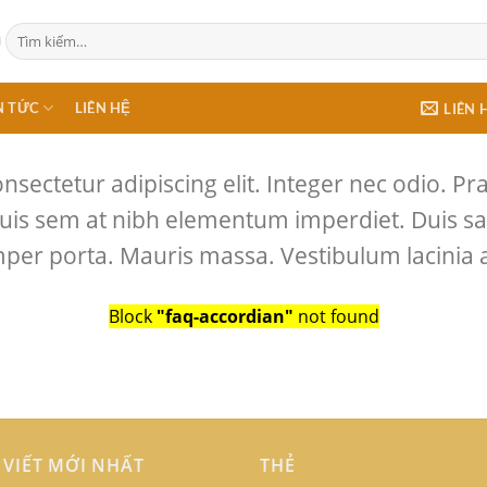
Tìm
kiếm:
N TỨC
LIÊN HỆ
LIÊN 
sectetur adipiscing elit. Integer nec odio. Pr
quis sem at nibh elementum imperdiet. Duis sa
per porta. Mauris massa. Vestibulum lacinia a
Block
"faq-accordian"
not found
 VIẾT MỚI NHẤT
THẺ