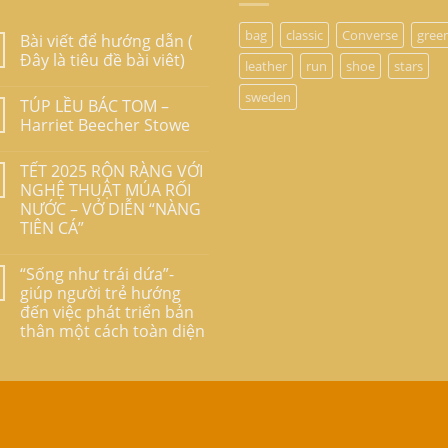
bag
classic
Converse
gree
Bài viết để hướng dẫn (
Đây là tiêu đề bài viêt)
leather
run
shoe
stars
sweden
TÚP LỀU BÁC TOM –
Harriet Beecher Stowe
TẾT 2025 RỘN RÀNG VỚI
NGHỆ THUẬT MÚA RỐI
NƯỚC – VỞ DIỄN “NÀNG
TIÊN CÁ”
“Sống như trái dứa”-
giúp người trẻ hướng
đến việc phát triển bản
thân một cách toàn diện