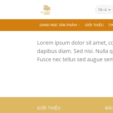
Chuyển
đến
nội
dung
DANH MỤC SẢN PHẨM
GIỚI THIỆU
TI
Lorem ipsum dolor sit amet, con
dapibus diam. Sed nisi. Nulla 
Fusce nec tellus sed augue sem
GIỚI THIỆU
BÀI