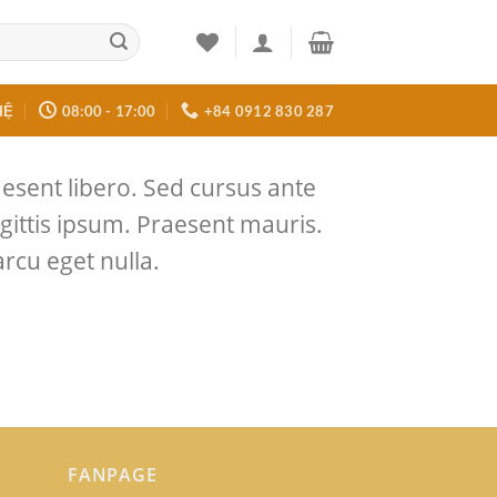
HỆ
08:00 - 17:00
+84 0912 830 287
aesent libero. Sed cursus ante
gittis ipsum. Praesent mauris.
rcu eget nulla.
FANPAGE