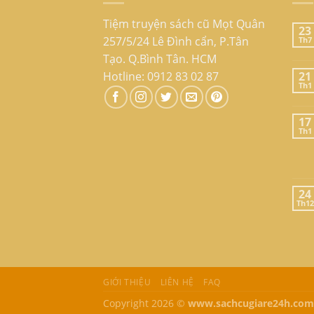
Tiệm truyện sách cũ Mọt Quân
23
257/5/24 Lê Đình cẩn, P.Tân
Th7
Tạo. Q.Bình Tân. HCM
Hotline: 0912 83 02 87
21
Th1
17
Th1
24
Th12
GIỚI THIỆU
LIÊN HỆ
FAQ
Copyright 2026 ©
www.sachcugiare24h.com