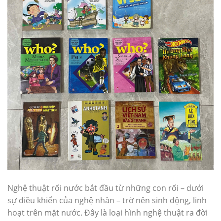
Nghệ thuật rối nước bắt đầu từ những con rối – dưới
sự điều khiển của nghệ nhân – trờ nên sinh động, linh
hoạt trên mặt nước. Đây là loại hình nghệ thuật ra đời