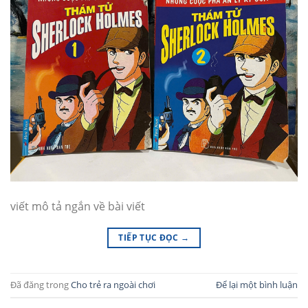
viết mô tả ngắn về bài viết
TIẾP TỤC ĐỌC
→
Đã đăng trong
Cho trẻ ra ngoài chơi
Để lại một bình luận