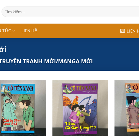
Tìm
kiếm:
N TỨC
LIÊN HỆ
LIÊN 
ới
TRUYỆN TRANH MỚI/MANGA MỚI