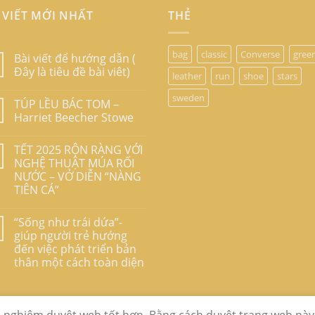
 VIẾT MỚI NHẤT
THẺ
bag
classic
Converse
gree
Bài viết để hướng dẫn (
Đây là tiêu đề bài viêt)
leather
run
shoe
stars
sweden
TÚP LỀU BÁC TOM –
Harriet Beecher Stowe
TẾT 2025 RỘN RÀNG VỚI
NGHỆ THUẬT MÚA RỐI
NƯỚC – VỞ DIỄN “NÀNG
TIÊN CÁ”
“Sống như trái dứa”-
giúp người trẻ hướng
đến việc phát triển bản
thân một cách toàn diện