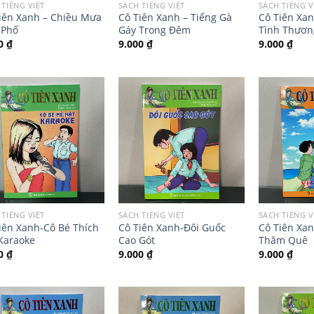
 TIẾNG VIỆT
SÁCH TIẾNG VIỆT
SÁCH TIẾNG V
iên Xanh – Chiều Mưa
Cô Tiên Xanh – Tiếng Gà
Cô Tiên Xa
 Phố
Gáy Trong Đêm
Tình Thươn
00
₫
9.000
₫
9.000
₫
 TIẾNG VIỆT
SÁCH TIẾNG VIỆT
SÁCH TIẾNG V
iên Xanh-Cô Bé Thích
Cô Tiên Xanh-Đôi Guốc
Cô Tiên Xa
Karaoke
Cao Gót
Thăm Quê
00
₫
9.000
₫
9.000
₫