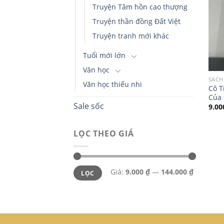
Truyện Tâm hồn cao thượng
Truyện thần đồng Đất Việt
Truyện tranh mới khác
Tuổi mới lớn
Văn học
SÁCH
Văn học thiếu nhi
Cô T
Của 
Sale sốc
9.0
LỌC THEO GIÁ
Giá
Giá
Giá:
9.000 ₫
—
144.000 ₫
LỌC
thấp
cao
nhất
nhất