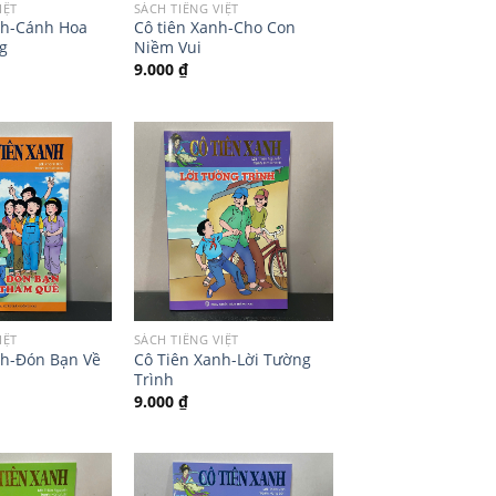
IỆT
SÁCH TIẾNG VIỆT
nh-Cánh Hoa
Cô tiên Xanh-Cho Con
g
Niềm Vui
9.000
₫
IỆT
SÁCH TIẾNG VIỆT
nh-Đón Bạn Về
Cô Tiên Xanh-Lời Tường
Trình
9.000
₫