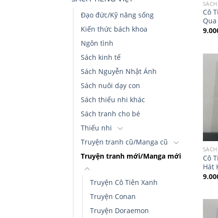
SÁCH
Cô T
Đạo đức/Kỹ năng sống
Qua
Kiến thức bách khoa
9.0
Ngôn tình
Sách kinh tế
Sách Nguyễn Nhật Ánh
Sách nuôi dạy con
Sách thiếu nhi khác
Sách tranh cho bé
Thiếu nhi
Truyện tranh cũ/Manga cũ
SÁCH
Truyện tranh mới/Manga mới
Cô T
Hát 
9.0
Truyện Cô Tiên Xanh
Truyện Conan
Truyện Doraemon