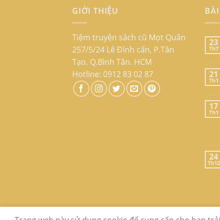
GIỚI THIỆU
BÀI
Tiệm truyện sách cũ Mọt Quân
23
257/5/24 Lê Đình cẩn, P.Tân
Th7
Tạo. Q.Bình Tân. HCM
Hotline: 0912 83 02 87
21
Th1
17
Th1
24
Th12
GIỚI THIỆU
LIÊN HỆ
FAQ