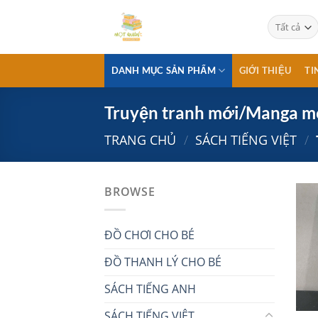
Chuyển
đến
nội
dung
DANH MỤC SẢN PHẨM
GIỚI THIỆU
TI
Truyện tranh mới/Manga m
TRANG CHỦ
/
SÁCH TIẾNG VIỆT
/
BROWSE
ĐỒ CHƠI CHO BÉ
ĐỒ THANH LÝ CHO BÉ
SÁCH TIẾNG ANH
SÁCH TIẾNG VIỆT