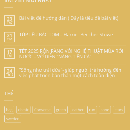
BÀI VIẾT MỚI NHẤT
Bài viết để hướng dẫn ( Đây là tiêu đề bài viêt)
23
Th7
TÚP LỀU BÁC TOM – Harriet Beecher Stowe
21
Th1
TẾT 2025 RỘN RÀNG VỚI NGHỆ THUẬT MÚA RỐI
17
Th1
NƯỚC – VỞ DIỄN “NÀNG TIÊN CÁ”
“Sống như trái dứa”- giúp người trẻ hướng đến
24
Th12
việc phát triển bản thân một cách toàn diện
THẺ
bag
classic
Converse
green
leather
run
shoe
stars
sweden