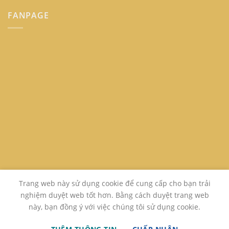
FANPAGE
Trang web này sử dụng cookie để cung cấp cho bạn trải
nghiệm duyệt web tốt hơn. Bằng cách duyệt trang web
này, bạn đồng ý với việc chúng tôi sử dụng cookie.
GIỚI THIỆU
LIÊN HỆ
FAQ