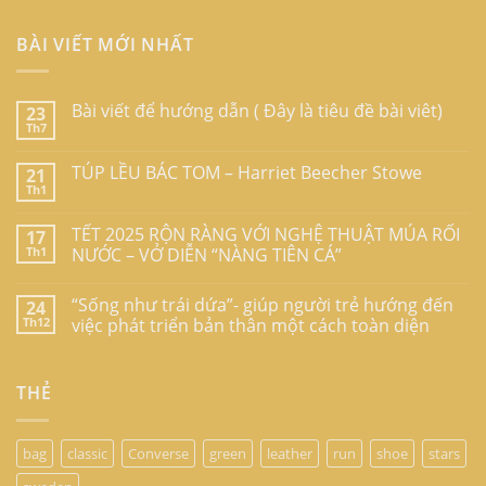
BÀI VIẾT MỚI NHẤT
Bài viết để hướng dẫn ( Đây là tiêu đề bài viêt)
23
Th7
TÚP LỀU BÁC TOM – Harriet Beecher Stowe
21
Th1
TẾT 2025 RỘN RÀNG VỚI NGHỆ THUẬT MÚA RỐI
17
Th1
NƯỚC – VỞ DIỄN “NÀNG TIÊN CÁ”
“Sống như trái dứa”- giúp người trẻ hướng đến
24
Th12
việc phát triển bản thân một cách toàn diện
THẺ
bag
classic
Converse
green
leather
run
shoe
stars