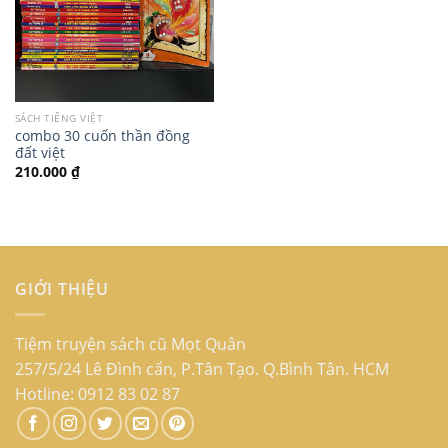
SÁCH TIẾNG VIỆT
combo 30 cuốn thần đồng
đất việt
210.000
₫
GIỚI THIỆU
Tiệm truyện sách cũ Mọt Quân
257/5/24 Lê Đình cẩn, P.Tân Tạo. Q.Bình Tân. HCM
Hotline: 0912 83 02 87