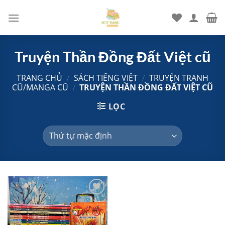
Chuyển
đến
nội
dung
Truyện Thần Đồng Đất Việt cũ
TRANG CHỦ
/
SÁCH TIẾNG VIỆT
/
TRUYỆN TRANH
CŨ/MANGA CŨ
/
TRUYỆN THẦN ĐỒNG ĐẤT VIỆT CŨ
LỌC