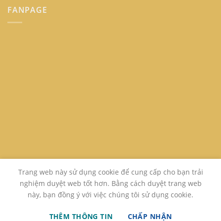
FANPAGE
Trang web này sử dụng cookie để cung cấp cho bạn trải
nghiệm duyệt web tốt hơn. Bằng cách duyệt trang web
này, bạn đồng ý với việc chúng tôi sử dụng cookie.
GIỚI THIỆU
LIÊN HỆ
FAQ
THÊM THÔNG TIN
CHẤP NHẬN
Copyright 2026 ©
www.sachcugiare24h.com