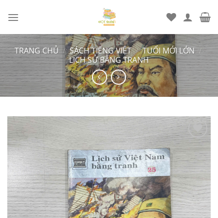
Chuyển
đến
nội
dung
TRANG CHỦ
/
SÁCH TIẾNG VIỆT
/
TUỔI MỚI LỚN
/
LỊCH SỬ BẰNG TRANH