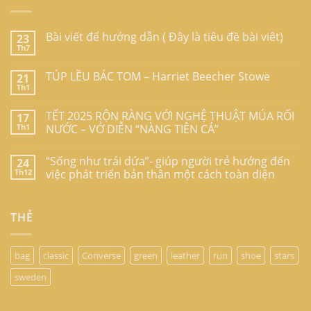
Bài viết để hướng dẫn ( Đây là tiêu đề bài viêt)
23
Th7
TÚP LỀU BÁC TOM – Harriet Beecher Stowe
21
Th1
TẾT 2025 RỘN RÀNG VỚI NGHỆ THUẬT MÚA RỐI
17
Th1
NƯỚC – VỞ DIỄN “NÀNG TIÊN CÁ”
“Sống như trái dứa”- giúp người trẻ hướng đến
24
Th12
việc phát triển bản thân một cách toàn diện
THẺ
bag
classic
Converse
green
leather
run
shoe
stars
sweden