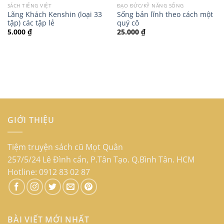
SÁCH TIẾNG VIỆT
ĐẠO ĐỨC/KỸ NĂNG SỐNG
Lãng Khách Kenshin (loại 33
Sống bản lĩnh theo cách một
tập) các tập lẻ
quý cô
5.000
₫
25.000
₫
GIỚI THIỆU
Tiệm truyện sách cũ Mọt Quân
257/5/24 Lê Đình cẩn, P.Tân Tạo. Q.Bình Tân. HCM
Hotline: 0912 83 02 87
BÀI VIẾT MỚI NHẤT