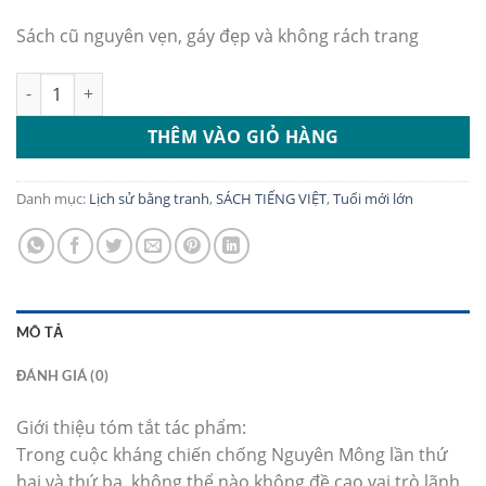
Sách cũ nguyên vẹn, gáy đẹp và không rách trang
Lịch Sử Việt Nam Bằng Tranh 25 - Trần Hưng Đạo số lượng
THÊM VÀO GIỎ HÀNG
Danh mục:
Lịch sử bằng tranh
,
SÁCH TIẾNG VIỆT
,
Tuổi mới lớn
MÔ TẢ
ĐÁNH GIÁ (0)
Giới thiệu tóm tắt tác phẩm:
Trong cuộc kháng chiến chống Nguyên Mông lần thứ
hai và thứ ba, không thể nào không đề cao vai trò lãnh