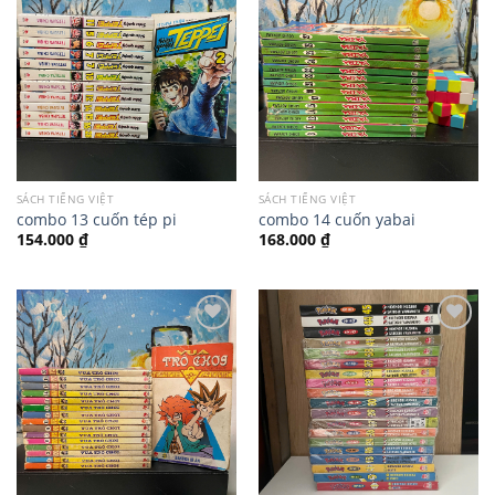
SÁCH TIẾNG VIỆT
SÁCH TIẾNG VIỆT
combo 13 cuốn tép pi
combo 14 cuốn yabai
154.000
₫
168.000
₫