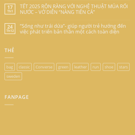
TẾT 2025 RỘN RÀNG VỚI NGHỆ THUẬT MÚA RỐI
17
Th1
NƯỚC – VỞ DIỄN “NÀNG TIÊN CÁ”
“Sống như trái dứa”- giúp người trẻ hướng đến
24
Th12
việc phát triển bản thân một cách toàn diện
THẺ
bag
classic
Converse
green
leather
run
shoe
stars
sweden
FANPAGE