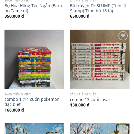
SÁCH TIẾNG VIỆT
SÁCH TIẾNG VIỆT
Bộ Hoa Hồng Tóc Ngắn (Bara
Bộ truyện Dr.SLUMP (Tiến sĩ
no Tame ni)
Slump) Trọn bộ 18 tập
350.000
₫
650.000
₫
SÁCH TIẾNG VIỆT
SÁCH TIẾNG VIỆT
combo 1 :14 cuốn pokemon
combo 13 cuốn asari
đặc biệt
130.000
₫
168.000
₫