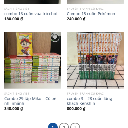
SÁCH TIẾNG VIỆT
TRUYỆN TRANH CŨ KHÁC
combo 16 cuốn vua trò chơi
Combo 18 cuốn Pokémon
180.000
₫
240.000
₫
SÁCH TIẾNG VIỆT
TRUYỆN TRANH CŨ KHÁC
Combo 29 tập Miko – Cô bé
combo 3 – 28 cuốn lãng
nhí nhảnh
khách Kenshin
348.000
₫
800.000
₫
1
2