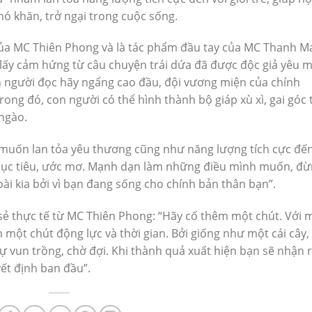
ó khăn, trở ngại trong cuộc sống.
của MC Thiên Phong và là tác phẩm đầu tay của MC Thanh Ma
 lấy cảm hứng từ câu chuyện trái dứa đã được độc giả yêu 
 người đọc hãy ngẩng cao đầu, đội vương miện của chính
ong đó, con người có thể hình thành bộ giáp xù xì, gai góc t
 ngào.
 muốn lan tỏa yêu thương cũng như năng lượng tích cực đế
g mục tiêu, ước mơ. Mạnh dạn làm những điều mình muốn, đ
oài kia bởi vì bạn đang sống cho chính bản thân bạn”.
 sẻ thực tế từ MC Thiên Phong: “Hãy cố thêm một chút. Với 
một chút động lực và thời gian. Bởi giống như một cái cây,
sự vun trồng, chờ đợi. Khi thành quả xuất hiện bạn sẽ nhận 
ết định ban đầu”.