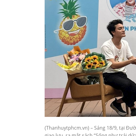
(Thanhuytphcm.vn) – Sáng 18/9, tại Đ
giao lưu, ra mắt sách “Sống như trái dứa