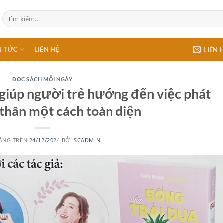
Tìm
kiếm:
N TỨC
LIÊN HỆ
LIÊN 
ĐỌC SÁCH MỖI NGÀY
 giúp người trẻ hướng đến việc phát
 thân một cách toàn diện
ĂNG TRÊN
24/12/2024
BỞI
SCADMIN