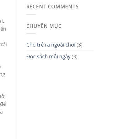
RECENT COMMENTS
i.
CHUYÊN MỤC
mến
rải
Cho trẻ ra ngoài chơi
(3)
Đọc sách mỗi ngày
(3)
n
ừng
mỗi
 để
ra