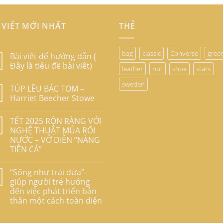
 VIẾT MỚI NHẤT
THẺ
bag
classic
Converse
gree
Bài viết để hướng dẫn (
Đây là tiêu đề bài viêt)
leather
run
shoe
stars
sweden
TÚP LỀU BÁC TOM –
Harriet Beecher Stowe
TẾT 2025 RỘN RÀNG VỚI
NGHỆ THUẬT MÚA RỐI
NƯỚC – VỞ DIỄN “NÀNG
TIÊN CÁ”
“Sống như trái dứa”-
giúp người trẻ hướng
đến việc phát triển bản
thân một cách toàn diện