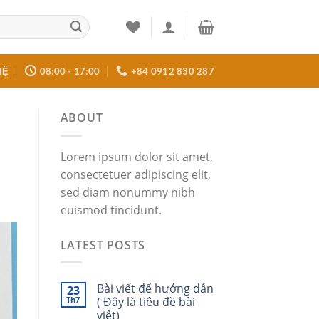
HỆ
08:00 - 17:00
+84 0912 830 287
ABOUT
Lorem ipsum dolor sit amet,
consectetuer adipiscing elit,
sed diam nonummy nibh
euismod tincidunt.
LATEST POSTS
Bài viết để hướng dẫn
23
Th7
( Đây là tiêu đề bài
viêt)