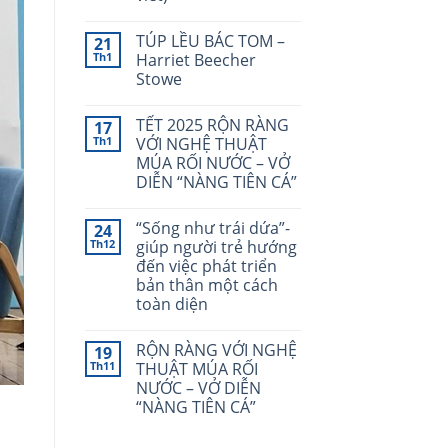
TÚP LỀU BÁC TOM –
21
Th1
Harriet Beecher
Stowe
TẾT 2025 RỘN RÀNG
17
Th1
VỚI NGHỆ THUẬT
MÚA RỐI NƯỚC – VỞ
DIỄN “NÀNG TIÊN CÁ”
“Sống như trái dứa”-
24
Th12
giúp người trẻ hướng
đến việc phát triển
bản thân một cách
toàn diện
RỘN RÀNG VỚI NGHỆ
19
Th11
THUẬT MÚA RỐI
NƯỚC – VỞ DIỄN
“NÀNG TIÊN CÁ”