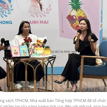
ường sách TPHCM, Nhà xuất bản Tổng hợp TPHCM đã tổ chức
” nhằm lan tỏa năng lượng tích cực đến với giới trẻ, giúp họ