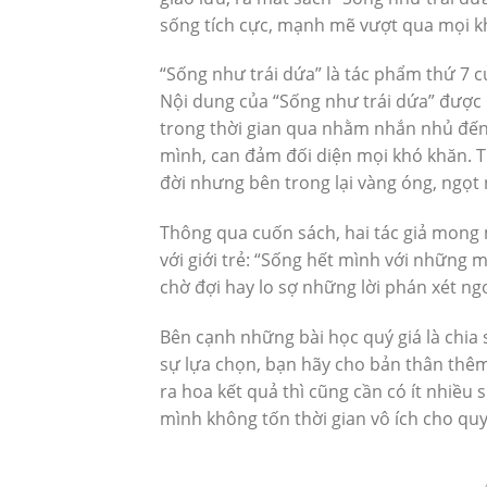
sống tích cực, mạnh mẽ vượt qua mọi kh
“Sống như trái dứa” là tác phẩm thứ 7 
Nội dung của “Sống như trái dứa” được
trong thời gian qua nhằm nhắn nhủ đến
mình, can đảm đối diện mọi khó khăn. Tr
đời nhưng bên trong lại vàng óng, ngọt
Thông qua cuốn sách, hai tác giả mong
với giới trẻ: “Sống hết mình với nhữn
chờ đợi hay lo sợ những lời phán xét ng
Bên cạnh những bài học quý giá là chia
sự lựa chọn, bạn hãy cho bản thân thêm 
ra hoa kết quả thì cũng cần có ít nhiều 
mình không tốn thời gian vô ích cho quy