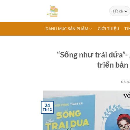
Chuyển
đến
nội
dung
DANH MỤC SẢN PHẨM
GIỚI THIỆU
TI
“Sống như trái dứa”-
triển bản
ĐÃ Đ
24
Th12