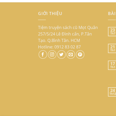
GIỚI THIỆU
BÀI
Tiệm truyện sách cũ Mọt Quân
23
257/5/24 Lê Đình cẩn, P.Tân
Th7
Tạo. Q.Bình Tân. HCM
Hotline: 0912 83 02 87
21
Th1
17
Th1
24
Th12