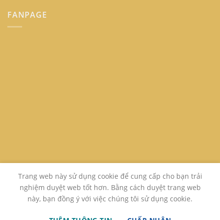
FANPAGE
Trang web này sử dụng cookie để cung cấp cho bạn trải
nghiệm duyệt web tốt hơn. Bằng cách duyệt trang web
này, bạn đồng ý với việc chúng tôi sử dụng cookie.
GIỚI THIỆU
LIÊN HỆ
FAQ