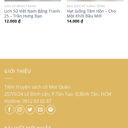
LỊCH SỬ BẰNG TRANH
ĐẠO ĐỨC/KỸ NĂNG SỐNG
Lịch Sử Việt Nam Bằng Tranh
Hạt Giống Tâm Hồn – Cho
25 – Trần Hưng Đạo
Một Khởi Đầu Mới
12.000
₫
14.000
₫
GIỚI THIỆU
Tiệm truyện sách cũ Mọt Quân
257/5/24 Lê Đình cẩn, P.Tân Tạo. Q.Bình Tân. HCM
Hotline: 0912 83 02 87