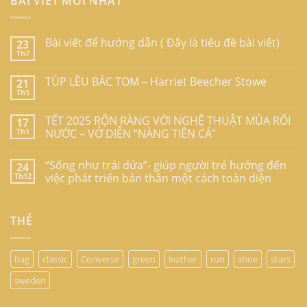
BÀI VIẾT MỚI NHẤT
Bài viết để hướng dẫn ( Đây là tiêu đề bài viêt)
23
Th7
TÚP LỀU BÁC TOM – Harriet Beecher Stowe
21
Th1
TẾT 2025 RỘN RÀNG VỚI NGHỆ THUẬT MÚA RỐI
17
Th1
NƯỚC – VỞ DIỄN “NÀNG TIÊN CÁ”
“Sống như trái dứa”- giúp người trẻ hướng đến
24
Th12
việc phát triển bản thân một cách toàn diện
THẺ
bag
classic
Converse
green
leather
run
shoe
stars
sweden