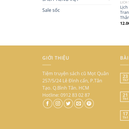
LỊCH
Lịch
Sale sốc
Tran
Thắ
12.
GIỚI THIỆU
BÀI
Tiệm truyện sách cũ Mọt Quân
23
257/5/24 Lê Đình cẩn, P.Tân
Th7
Tạo. Q.Bình Tân. HCM
Hotline: 0912 83 02 87
21
Th1
17
Th1