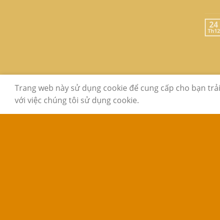
24
Th12
GIỚI THIỆU
LIÊN HỆ
FAQ
Trang web này sử dụng cookie để cung cấp cho bạn trả
với việc chúng tôi sử dụng cookie.
Copyright 2026 ©
www.sachcugiare24h.com