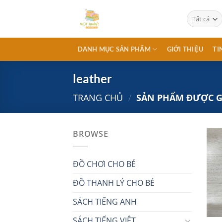
Chuyển
đến
nội
dung
DANH MỤC SẢN PHẨM
GIỚI THIỆU
TI
leather
TRANG CHỦ
/
SẢN PHẨM ĐƯỢC GẮ
BROWSE
ĐỒ CHƠI CHO BÉ
ĐỒ THANH LÝ CHO BÉ
SÁCH TIẾNG ANH
SÁCH TIẾNG VIỆT