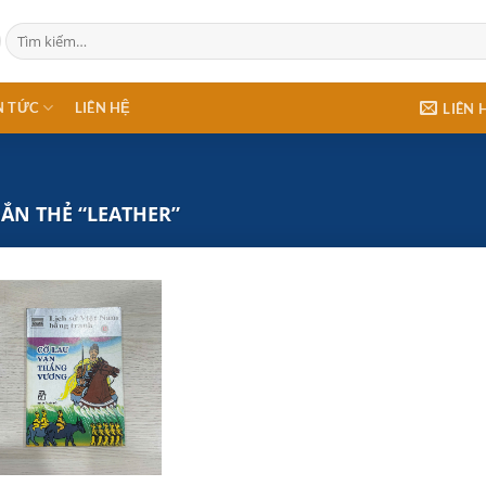
Tìm
kiếm:
N TỨC
LIÊN HỆ
LIÊN 
N THẺ “LEATHER”