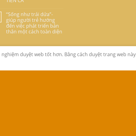
TIÊN CÁ”
“Sống như trái dứa”-
giúp người trẻ hướng
đến việc phát triển bản
thân một cách toàn diện
i nghiệm duyệt web tốt hơn. Bằng cách duyệt trang web này