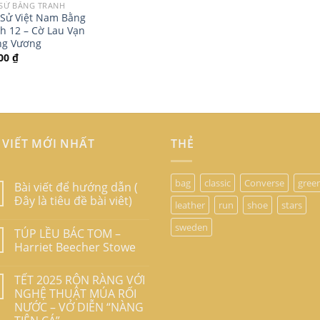
 SỬ BẰNG TRANH
 Sử Việt Nam Bằng
h 12 – Cờ Lau Vạn
ng Vương
000
₫
 VIẾT MỚI NHẤT
THẺ
bag
classic
Converse
gree
Bài viết để hướng dẫn (
Đây là tiêu đề bài viêt)
leather
run
shoe
stars
sweden
TÚP LỀU BÁC TOM –
Harriet Beecher Stowe
TẾT 2025 RỘN RÀNG VỚI
NGHỆ THUẬT MÚA RỐI
NƯỚC – VỞ DIỄN “NÀNG