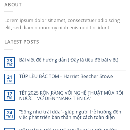
ABOUT
Lorem ipsum dolor sit amet, consectetuer adipiscing
elit, sed diam nonummy nibh euismod tincidunt.
LATEST POSTS
Bài viết để hướng dẫn ( Đây là tiêu đề bài viêt)
23
Th7
TÚP LỀU BÁC TOM – Harriet Beecher Stowe
21
Th1
TẾT 2025 RỘN RÀNG VỚI NGHỆ THUẬT MÚA RỐI
17
Th1
NƯỚC – VỞ DIỄN “NÀNG TIÊN CÁ”
“Sống như trái dứa”- giúp người trẻ hướng đến
24
Th12
việc phát triển bản thân một cách toàn diện