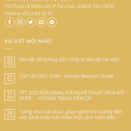
257/5/24 Lê Đình cẩn, P.Tân Tạo. Q.Bình Tân. HCM
Hotline: 0912 83 02 87
BÀI VIẾT MỚI NHẤT
Bài viết để hướng dẫn ( Đây là tiêu đề bài viêt)
23
Th7
TÚP LỀU BÁC TOM – Harriet Beecher Stowe
21
Th1
TẾT 2025 RỘN RÀNG VỚI NGHỆ THUẬT MÚA RỐI
17
Th1
NƯỚC – VỞ DIỄN “NÀNG TIÊN CÁ”
“Sống như trái dứa”- giúp người trẻ hướng đến
24
Th12
việc phát triển bản thân một cách toàn diện