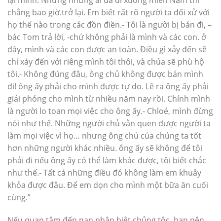
lại mình. Nhưng những ai đã đi xuống miền Nam thì
chẳng bao giờ.trở lại. Em biết rất rõ người ta đối xử với
họ thế nào trong các đồn điền.- Tôi là người bị bán đi, –
bác Tom trả lời, -chứ không phải là mình và các con. ở
đây, mình và các con được an toàn. Điều gì xảy đến sẽ
chỉ xảy đến với riêng mình tôi thôi, và chúa sẽ phù hộ
tôi.- Không đúng đâu, ông chủ không được bán mình
đi! ông ấy phải cho mình được tự do. Lẽ ra ông ấy phải
giải phóng cho mình từ nhiều năm nay rồi. Chính mình
là người lo toan mọi việc cho ông ấy.- Chloé, mình đừng
nói như thế. Những người chủ vẫn quen được người ta
làm mọi việc vì họ… nhưng ông chủ của chúng ta tốt
hơn những người khác nhiều. ông ấy sẽ không để tôi
phải đi nếu ông ấy có thể làm khác được, tôi biết chắc
như thế.- Tất cả những điều đó không làm em khuây
khỏa được đâu. Để em dọn cho mình một bữa ăn cuối
cùng.”
Nếu quan tâm đến nạn phân biệt chủng tộc, bạn nên