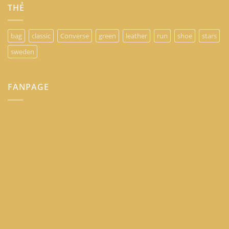
THẺ
bag
classic
Converse
green
leather
run
shoe
stars
sweden
FANPAGE