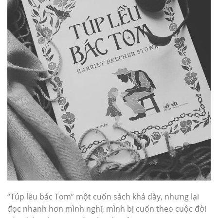
“Túp lều bác Tom” một cuốn sách khá dày, nhưng lại
đọc nhanh hơn mình nghĩ, mình bị cuốn theo cuộc đời