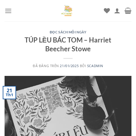
Chuyển
đến
nội
dung
ĐỌC SÁCH MỖI NGÀY
TÚP LỀU BÁC TOM – Harriet
Beecher Stowe
ĐÃ ĐĂNG TRÊN
21/01/2025
BỞI
SCADMIN
21
Th1