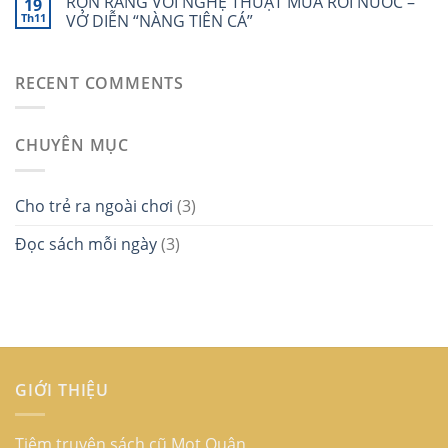
RỘN RÀNG VỚI NGHỆ THUẬT MÚA RỐI NƯỚC –
19
Th11
VỞ DIỄN “NÀNG TIÊN CÁ”
RECENT COMMENTS
CHUYÊN MỤC
Cho trẻ ra ngoài chơi
(3)
Đọc sách mỗi ngày
(3)
GIỚI THIỆU
Tiệm truyện sách cũ Mọt Quân