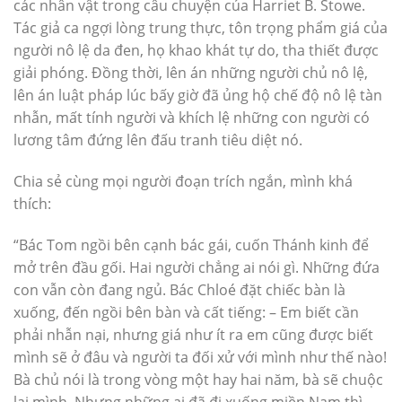
các nhân vật trong câu chuyện của Harriet B. Stowe.
Tác giả ca ngợi lòng trung thực, tôn trọng phẩm giá của
người nô lệ da đen, họ khao khát tự do, tha thiết được
giải phóng. Đồng thời, lên án những người chủ nô lệ,
lên án luật pháp lúc bấy giờ đã ủng hộ chế độ nô lệ tàn
nhẫn, mất tính người và khích lệ những con người có
lương tâm đứng lên đấu tranh tiêu diệt nó.
Chia sẻ cùng mọi người đoạn trích ngắn, mình khá
thích:
“Bác Tom ngồi bên cạnh bác gái, cuốn Thánh kinh để
mở trên đầu gối. Hai người chẳng ai nói gì. Những đứa
con vẫn còn đang ngủ. Bác Chloé đặt chiếc bàn là
xuống, đến ngồi bên bàn và cất tiếng: – Em biết cần
phải nhẫn nại, nhưng giá như ít ra em cũng được biết
mình sẽ ở đâu và người ta đối xử với mình như thế nào!
Bà chủ nói là trong vòng một hay hai năm, bà sẽ chuộc