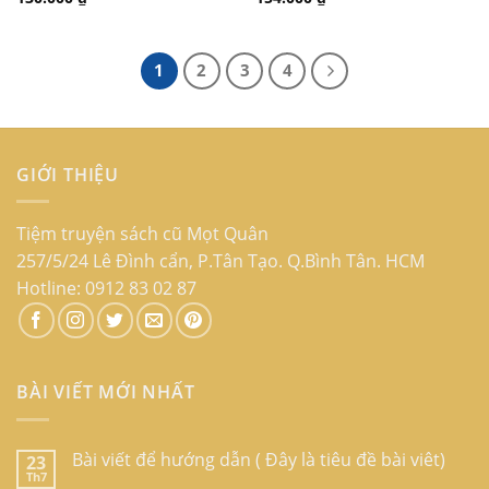
1
2
3
4
GIỚI THIỆU
Tiệm truyện sách cũ Mọt Quân
257/5/24 Lê Đình cẩn, P.Tân Tạo. Q.Bình Tân. HCM
Hotline: 0912 83 02 87
BÀI VIẾT MỚI NHẤT
Bài viết để hướng dẫn ( Đây là tiêu đề bài viêt)
23
Th7