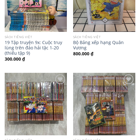
SÁCH TIẾNG VIỆT
SÁCH TIẾNG VIỆT
19 Tập truyện 9x: Cuộc truy
Bộ Bảng xếp hạng Quân
lùng trên đảo hải tặc 1-20
Vương
(thiếu tập 9)
800.000
₫
300.000
₫