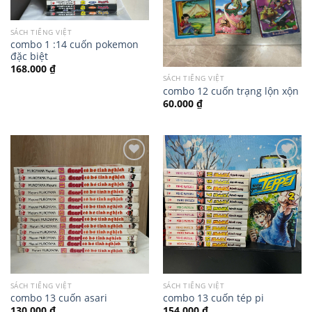
SÁCH TIẾNG VIỆT
combo 1 :14 cuốn pokemon
đặc biệt
168.000
₫
SÁCH TIẾNG VIỆT
combo 12 cuốn trạng lộn xộn
60.000
₫
SÁCH TIẾNG VIỆT
SÁCH TIẾNG VIỆT
combo 13 cuốn asari
combo 13 cuốn tép pi
130.000
₫
154.000
₫