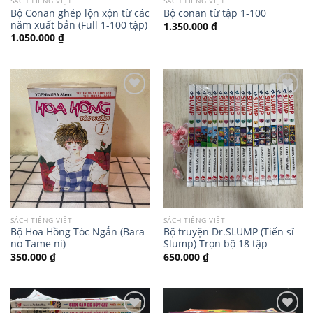
SÁCH TIẾNG VIỆT
SÁCH TIẾNG VIỆT
Bộ Conan ghép lộn xộn từ các
Bộ conan từ tập 1-100
năm xuất bản (Full 1-100 tập)
1.350.000
₫
1.050.000
₫
SÁCH TIẾNG VIỆT
SÁCH TIẾNG VIỆT
Bộ Hoa Hồng Tóc Ngắn (Bara
Bộ truyện Dr.SLUMP (Tiến sĩ
no Tame ni)
Slump) Trọn bộ 18 tập
350.000
₫
650.000
₫