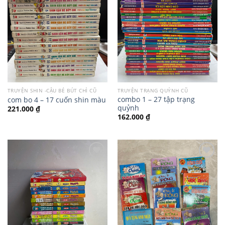
TRUYỆN SHIN -CẬU BÉ BÚT CHÌ CŨ
TRUYỆN TRẠNG QUỶNH CŨ
combo 1 – 27 tập trạng
com bo 4 – 17 cuốn shin màu
quỷnh
221.000
₫
162.000
₫