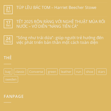
TÚP LỀU BÁC TOM – Harriet Beecher Stowe
21
Th1
TẾT 2025 RỘN RÀNG VỚI NGHỆ THUẬT MÚA RỐI
17
Th1
NƯỚC – VỞ DIỄN “NÀNG TIÊN CÁ”
“Sống như trái dứa”- giúp người trẻ hướng đến
24
Th12
việc phát triển bản thân một cách toàn diện
THẺ
bag
classic
Converse
green
leather
run
shoe
stars
sweden
FANPAGE