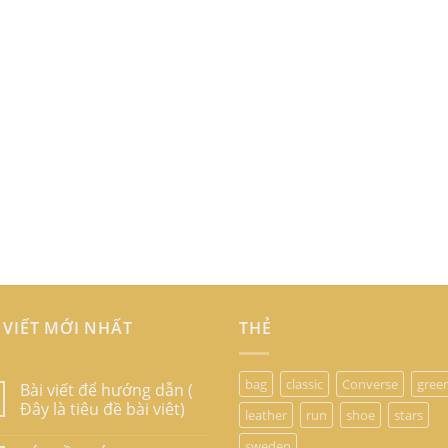
 VIẾT MỚI NHẤT
THẺ
bag
classic
Converse
gree
Bài viết để hướng dẫn (
Đây là tiêu đề bài viêt)
leather
run
shoe
stars
sweden