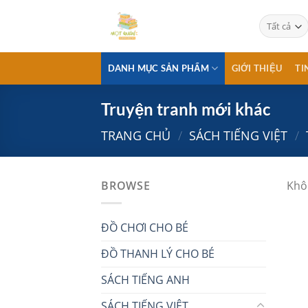
Chuyển
đến
nội
dung
DANH MỤC SẢN PHẨM
GIỚI THIỆU
TI
Truyện tranh mới khác
TRANG CHỦ
/
SÁCH TIẾNG VIỆT
/
BROWSE
Khô
ĐỒ CHƠI CHO BÉ
ĐỒ THANH LÝ CHO BÉ
SÁCH TIẾNG ANH
SÁCH TIẾNG VIỆT