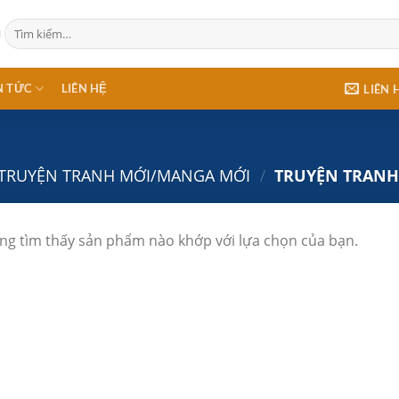
Tìm
kiếm:
N TỨC
LIÊN HỆ
LIÊN 
TRUYỆN TRANH MỚI/MANGA MỚI
/
TRUYỆN TRANH
ng tìm thấy sản phẩm nào khớp với lựa chọn của bạn.