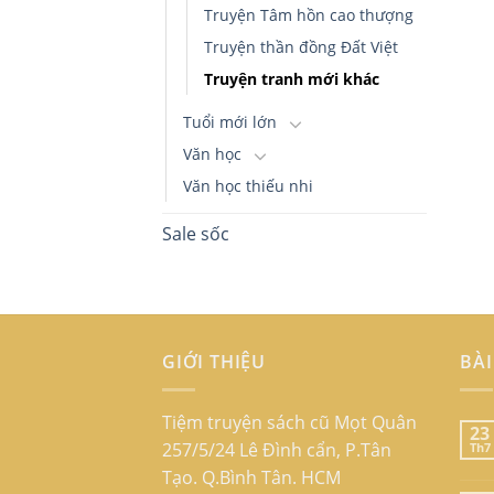
Truyện Tâm hồn cao thượng
Truyện thần đồng Đất Việt
Truyện tranh mới khác
Tuổi mới lớn
Văn học
Văn học thiếu nhi
Sale sốc
GIỚI THIỆU
BÀI
Tiệm truyện sách cũ Mọt Quân
23
257/5/24 Lê Đình cẩn, P.Tân
Th7
Tạo. Q.Bình Tân. HCM