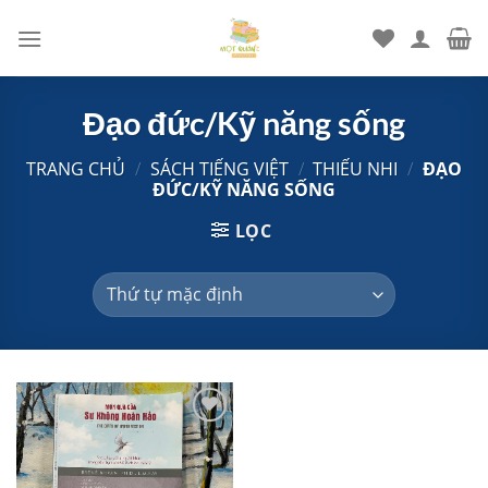
Chuyển
đến
nội
dung
Đạo đức/Kỹ năng sống
TRANG CHỦ
/
SÁCH TIẾNG VIỆT
/
THIẾU NHI
/
ĐẠO
ĐỨC/KỸ NĂNG SỐNG
LỌC