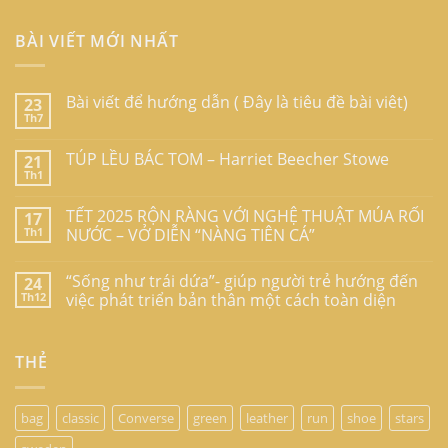
BÀI VIẾT MỚI NHẤT
Bài viết để hướng dẫn ( Đây là tiêu đề bài viêt)
23
Th7
TÚP LỀU BÁC TOM – Harriet Beecher Stowe
21
Th1
TẾT 2025 RỘN RÀNG VỚI NGHỆ THUẬT MÚA RỐI
17
Th1
NƯỚC – VỞ DIỄN “NÀNG TIÊN CÁ”
“Sống như trái dứa”- giúp người trẻ hướng đến
24
Th12
việc phát triển bản thân một cách toàn diện
THẺ
bag
classic
Converse
green
leather
run
shoe
stars