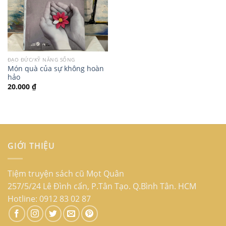
ĐẠO ĐỨC/KỸ NĂNG SỐNG
Món quà của sự không hoàn
hảo
20.000
₫
GIỚI THIỆU
Tiệm truyện sách cũ Mọt Quân
257/5/24 Lê Đình cẩn, P.Tân Tạo. Q.Bình Tân. HCM
Hotline: 0912 83 02 87