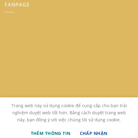
FANPAGE
Trang web này sử dụng cookie để cung cấp cho bạn trải
nghiệm duyệt web tốt hơn. Bằng cách duyệt trang web
này, bạn đồng ý với việc chúng tôi sử dụng cookie.
GIỚI THIỆU
LIÊN HỆ
FAQ
THÊM THÔNG TIN
CHẤP NHẬN
Copyright 2026 ©
www.sachcugiare24h.com