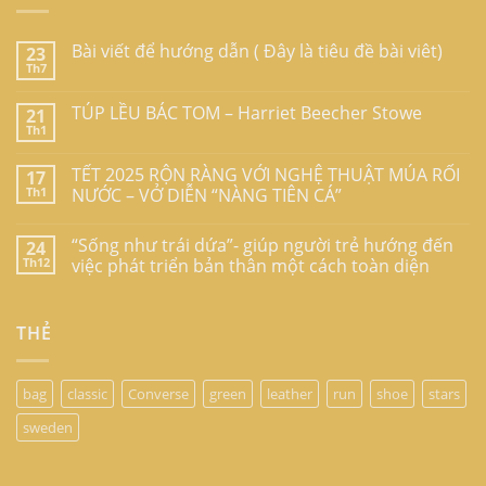
Bài viết để hướng dẫn ( Đây là tiêu đề bài viêt)
23
Th7
TÚP LỀU BÁC TOM – Harriet Beecher Stowe
21
Th1
TẾT 2025 RỘN RÀNG VỚI NGHỆ THUẬT MÚA RỐI
17
Th1
NƯỚC – VỞ DIỄN “NÀNG TIÊN CÁ”
“Sống như trái dứa”- giúp người trẻ hướng đến
24
Th12
việc phát triển bản thân một cách toàn diện
THẺ
bag
classic
Converse
green
leather
run
shoe
stars
sweden