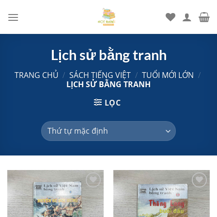
Chuyển
đến
nội
dung
Lịch sử bằng tranh
TRANG CHỦ
/
SÁCH TIẾNG VIỆT
/
TUỔI MỚI LỚN
/
LỊCH SỬ BẰNG TRANH
LỌC