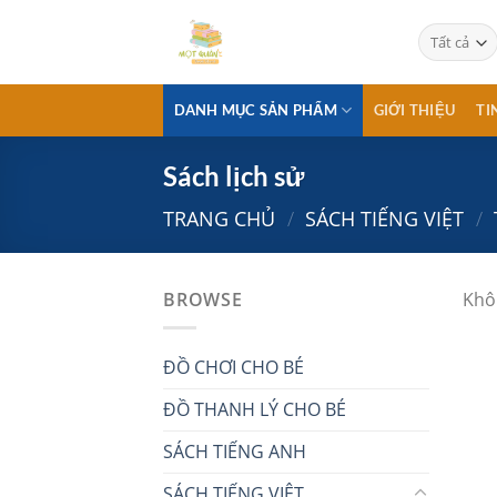
Chuyển
đến
nội
dung
DANH MỤC SẢN PHẨM
GIỚI THIỆU
TI
Sách lịch sử
TRANG CHỦ
/
SÁCH TIẾNG VIỆT
/
BROWSE
Khô
ĐỒ CHƠI CHO BÉ
ĐỒ THANH LÝ CHO BÉ
SÁCH TIẾNG ANH
SÁCH TIẾNG VIỆT