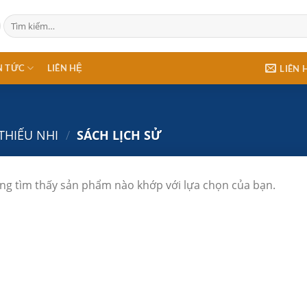
Tìm
kiếm:
N TỨC
LIÊN HỆ
LIÊN 
THIẾU NHI
/
SÁCH LỊCH SỬ
ng tìm thấy sản phẩm nào khớp với lựa chọn của bạn.