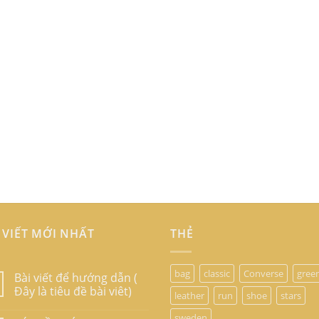
 VIẾT MỚI NHẤT
THẺ
bag
classic
Converse
gree
Bài viết để hướng dẫn (
Đây là tiêu đề bài viêt)
leather
run
shoe
stars
sweden