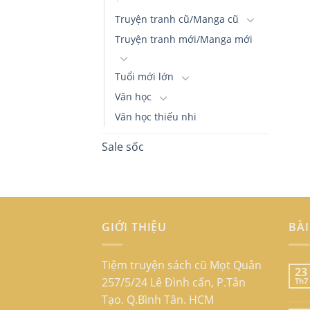
Truyện tranh cũ/Manga cũ
Truyện tranh mới/Manga mới
Tuổi mới lớn
Văn học
Văn học thiếu nhi
Sale sốc
GIỚI THIỆU
BÀI
Tiệm truyện sách cũ Mọt Quân
23
257/5/24 Lê Đình cẩn, P.Tân
Th7
Tạo. Q.Bình Tân. HCM