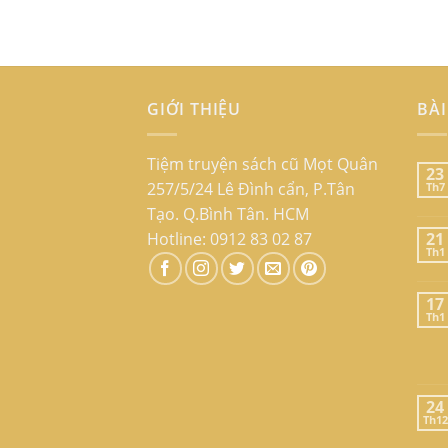
GIỚI THIỆU
BÀI
Tiệm truyện sách cũ Mọt Quân
23
257/5/24 Lê Đình cẩn, P.Tân
Th7
Tạo. Q.Bình Tân. HCM
Hotline: 0912 83 02 87
21
Th1
17
Th1
24
Th12