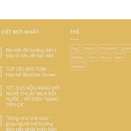
 VIẾT MỚI NHẤT
THẺ
bag
classic
Converse
gree
Bài viết để hướng dẫn (
Đây là tiêu đề bài viêt)
leather
run
shoe
stars
sweden
TÚP LỀU BÁC TOM –
Harriet Beecher Stowe
TẾT 2025 RỘN RÀNG VỚI
NGHỆ THUẬT MÚA RỐI
NƯỚC – VỞ DIỄN “NÀNG
TIÊN CÁ”
“Sống như trái dứa”-
giúp người trẻ hướng
đến việc phát triển bản