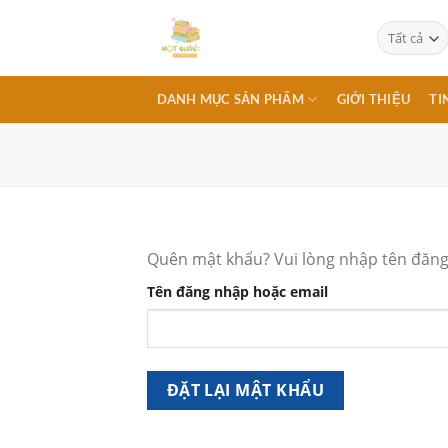
Chuyển
đến
nội
dung
DANH MỤC SẢN PHẨM
GIỚI THIỆU
TI
Quên mật khẩu? Vui lòng nhập tên đăng 
Tên đăng nhập hoặc email
ĐẶT LẠI MẬT KHẨU