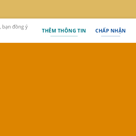
, bạn đồng ý
THÊM THÔNG TIN
CHẤP NHẬN