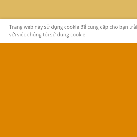
GIỚI THIỆU
LIÊN HỆ
FAQ
Trang web này sử dụng cookie để cung cấp cho bạn trả
với việc chúng tôi sử dụng cookie.
Copyright 2026 ©
www.sachcugiare24h.com