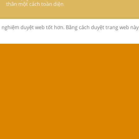
thân một cách toàn diện
i nghiệm duyệt web tốt hơn. Bằng cách duyệt trang web này