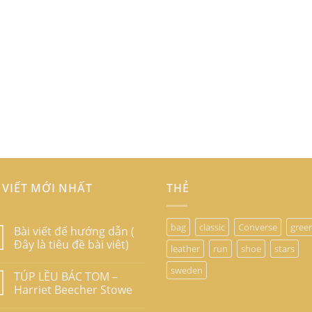
 VIẾT MỚI NHẤT
THẺ
bag
classic
Converse
gree
Bài viết để hướng dẫn (
Đây là tiêu đề bài viêt)
leather
run
shoe
stars
sweden
TÚP LỀU BÁC TOM –
Harriet Beecher Stowe