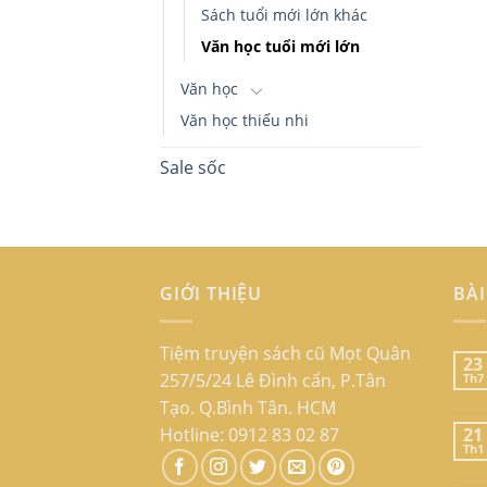
Sách tuổi mới lớn khác
Văn học tuổi mới lớn
Văn học
Văn học thiếu nhi
Sale sốc
GIỚI THIỆU
BÀI
Tiệm truyện sách cũ Mọt Quân
23
257/5/24 Lê Đình cẩn, P.Tân
Th7
Tạo. Q.Bình Tân. HCM
Hotline: 0912 83 02 87
21
Th1