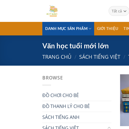
Chuyển
đến
nội
dung
DANH MỤC SẢN PHẨM
GIỚI THIỆU
TI
Văn học tuổi mới lớn
TRANG CHỦ
/
SÁCH TIẾNG VIỆT
/
BROWSE
ĐỒ CHƠI CHO BÉ
ĐỒ THANH LÝ CHO BÉ
SÁCH TIẾNG ANH
SÁCH TIẾNG VIỆT