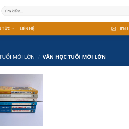
Tìm
kiếm:
N TỨC
LIÊN HỆ
LIÊN 
TUỔI MỚI LỚN
/
VĂN HỌC TUỔI MỚI LỚN