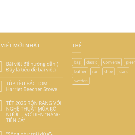
 VIẾT MỚI NHẤT
THẺ
bag
classic
Converse
gree
Bài viết để hướng dẫn (
Đây là tiêu đề bài viêt)
leather
run
shoe
stars
sweden
TÚP LỀU BÁC TOM –
Harriet Beecher Stowe
TẾT 2025 RỘN RÀNG VỚI
NGHỆ THUẬT MÚA RỐI
NƯỚC – VỞ DIỄN “NÀNG
TIÊN CÁ”
“Sống như trái dứa”-