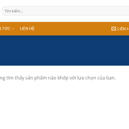
Tìm
kiếm:
N TỨC
LIÊN HỆ
LIÊN 
ng tìm thấy sản phẩm nào khớp với lựa chọn của bạn.