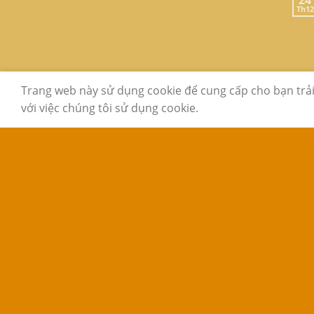
24
Th12
GIỚI THIỆU
LIÊN HỆ
FAQ
Trang web này sử dụng cookie để cung cấp cho bạn trả
với việc chúng tôi sử dụng cookie.
Copyright 2026 ©
www.sachcugiare24h.com