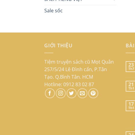
Sale sốc
GIỚI THIỆU
BÀI
Tiệm truyện sách cũ Mọt Quân
23
257/5/24 Lê Đình cẩn, P.Tân
Th7
Tạo. Q.Bình Tân. HCM
Hotline: 0912 83 02 87
21
Th1
17
Th1