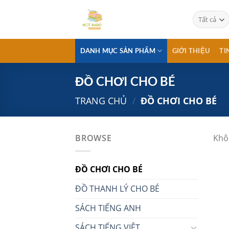
Chuyển
đến
nội
dung
DANH MỤC SẢN PHẨM
GIỚI THIỆU
TI
ĐỒ CHƠI CHO BÉ
TRANG CHỦ
/
ĐỒ CHƠI CHO BÉ
BROWSE
Khô
ĐỒ CHƠI CHO BÉ
ĐỒ THANH LÝ CHO BÉ
SÁCH TIẾNG ANH
SÁCH TIẾNG VIỆT