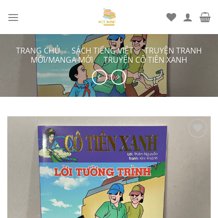
Chuyển
đến
nội
dung
TRANG CHỦ
/
SÁCH TIẾNG VIỆT
/
TRUYỆN TRANH
MỚI/MANGA MỚI
/
TRUYỆN CÔ TIÊN XANH