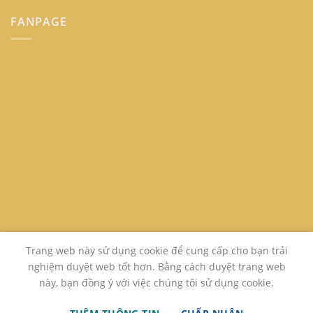
FANPAGE
Trang web này sử dụng cookie để cung cấp cho bạn trải
nghiệm duyệt web tốt hơn. Bằng cách duyệt trang web
này, bạn đồng ý với việc chúng tôi sử dụng cookie.
GIỚI THIỆU
LIÊN HỆ
FAQ