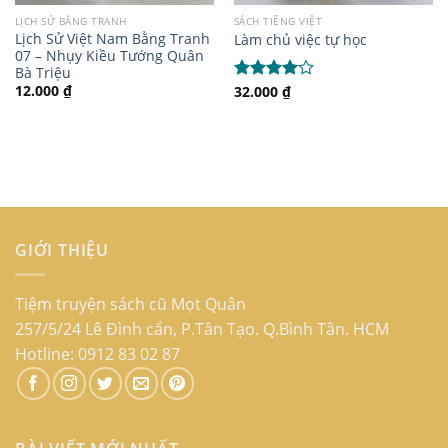
LỊCH SỬ BẰNG TRANH
SÁCH TIẾNG VIỆT
Lịch Sử Việt Nam Bằng Tranh
Làm chủ việc tự học
07 – Nhụy Kiều Tướng Quân
Bà Triệu
12.000
₫
32.000
₫
Được
xếp hạng
4.00
5
sao
GIỚI THIỆU
Tiệm truyện sách cũ Mọt Quân
257/5/24 Lê Đình cẩn, P.Tân Tạo. Q.Bình Tân. HCM
Hotline: 0912 83 02 87