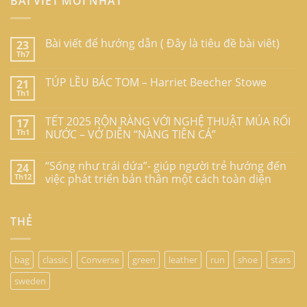
BÀI VIẾT MỚI NHẤT
Bài viết để hướng dẫn ( Đây là tiêu đề bài viêt)
23
Th7
TÚP LỀU BÁC TOM – Harriet Beecher Stowe
21
Th1
TẾT 2025 RỘN RÀNG VỚI NGHỆ THUẬT MÚA RỐI
17
Th1
NƯỚC – VỞ DIỄN “NÀNG TIÊN CÁ”
“Sống như trái dứa”- giúp người trẻ hướng đến
24
Th12
việc phát triển bản thân một cách toàn diện
THẺ
bag
classic
Converse
green
leather
run
shoe
stars
sweden