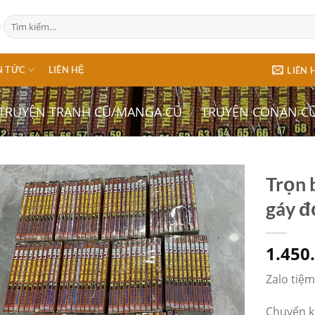
Tìm
kiếm:
N TỨC
LIÊN HỆ
LIÊN 
TRUYỆN TRANH CŨ/MANGA CŨ
/
TRUYỆN CONAN C
Trọn 
gáy đ
1.450
Zalo tiệ
Chuyển k