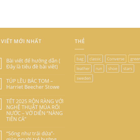
 VIẾT MỚI NHẤT
THẺ
bag
classic
Converse
gree
Bài viết để hướng dẫn (
Đây là tiêu đề bài viêt)
leather
run
shoe
stars
sweden
TÚP LỀU BÁC TOM –
Harriet Beecher Stowe
TẾT 2025 RỘN RÀNG VỚI
NGHỆ THUẬT MÚA RỐI
NƯỚC – VỞ DIỄN “NÀNG
TIÊN CÁ”
“Sống như trái dứa”-
giúp người trẻ hướng