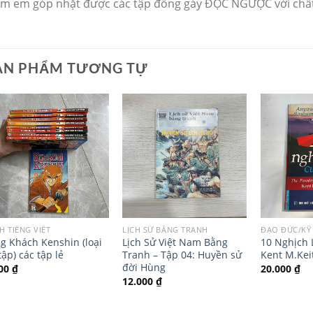
ệm em góp nhặt được các tập đồng gáy ĐỌC NGƯỢC với chất
ẢN PHẨM TƯƠNG TỰ
H TIẾNG VIỆT
LỊCH SỬ BẰNG TRANH
ĐẠO ĐỨC/KỸ
g Khách Kenshin (loại
Lịch Sử Việt Nam Bằng
10 Nghịch 
tập) các tập lẻ
Tranh – Tập 04: Huyền sử
Kent M.Kei
đời Hùng
000
₫
20.000
₫
12.000
₫