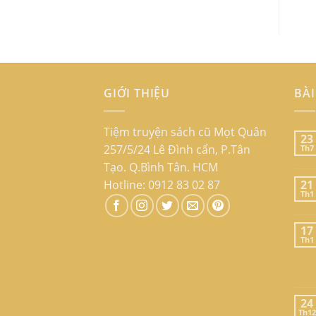
GIỚI THIỆU
BÀI
Tiệm truyện sách cũ Mọt Quân
23
257/5/24 Lê Đình cẩn, P.Tân
Th7
Tạo. Q.Bình Tân. HCM
Hotline: 0912 83 02 87
21
Th1
17
Th1
24
Th12