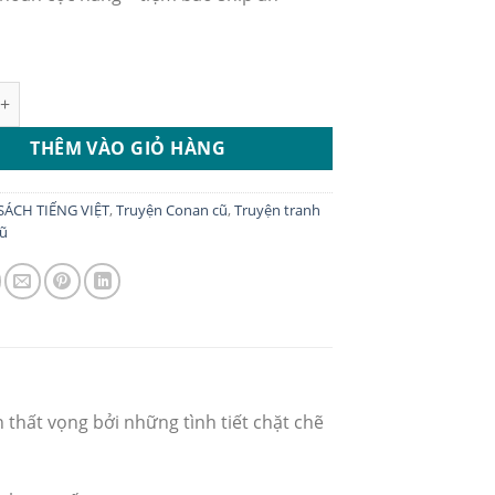
onan từ 1-106 đồng gáy đọc ngược số lượng
THÊM VÀO GIỎ HÀNG
SÁCH TIẾNG VIỆT
,
Truyện Conan cũ
,
Truyện tranh
cũ
 thất vọng bởi những tình tiết chặt chẽ