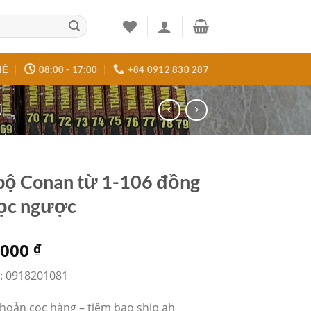
HỆ
08:00 - 17:00
+84 0912 830 287
Ũ
bộ Conan từ 1-106 đồng
ọc ngược
.000
₫
m: 0918201081
hoản cọc hàng – tiệm bao ship ah