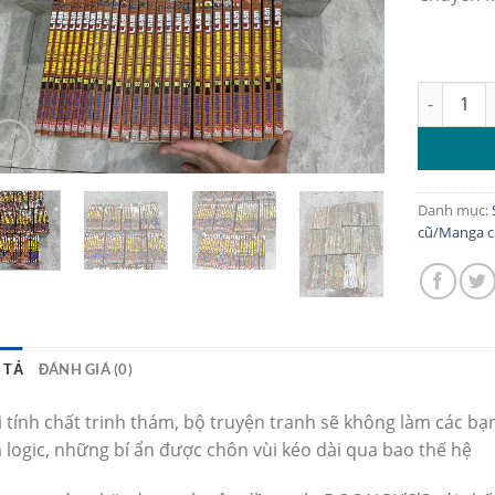
Trọn bộ C
Danh mục:
cũ/Manga 
 TẢ
ĐÁNH GIÁ (0)
i tính chất trinh thám, bộ truyện tranh sẽ không làm các bạn
 logic, những bí ẩn được chôn vùi kéo dài qua bao thế hệ