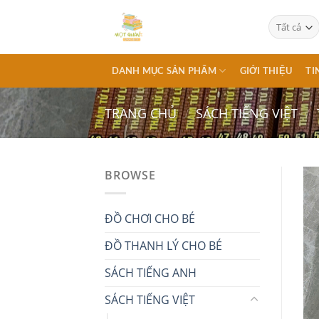
Chuyển
đến
nội
dung
DANH MỤC SẢN PHẨM
GIỚI THIỆU
TI
TRANG CHỦ
/
SÁCH TIẾNG VIỆT
/
BROWSE
ĐỒ CHƠI CHO BÉ
ĐỒ THANH LÝ CHO BÉ
SÁCH TIẾNG ANH
SÁCH TIẾNG VIỆT