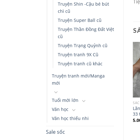
Ti
Truyện Shin -Cậu bé bút
chì cũ
Truyện Super Ball cũ
Truyện Thần Đồng Đất Việt
S
cũ
Truyện Trạng Quỷnh cũ
Truyện tranh 9X Cũ
Truyện tranh cũ khác
Truyện tranh mới/Manga
mới
Tuổi mới lớn
SÁCH TIẾNG VIỆT
KIẾN THỨC BÁCH KHOA
SÁC
Chuyện làng phọt – Tập 1-
Sách chuyển động
Lãn
Văn học
2-3-4-5
scanimation – Lướt cùng
33 
Văn học thiếu nhi
a
Tí Địa Lí-NXB Kim Đồng
65.000
₫
5.
100.000
₫
Sale sốc