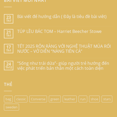
BÀI VIẾT MỚI NHẤT
Bài viết để hướng dẫn ( Đây là tiêu đề bài viêt)
23
Th7
TÚP LỀU BÁC TOM – Harriet Beecher Stowe
21
Th1
TẾT 2025 RỘN RÀNG VỚI NGHỆ THUẬT MÚA RỐI
17
Th1
NƯỚC – VỞ DIỄN “NÀNG TIÊN CÁ”
“Sống như trái dứa”- giúp người trẻ hướng đến
24
Th12
việc phát triển bản thân một cách toàn diện
THẺ
bag
classic
Converse
green
leather
run
shoe
stars
sweden