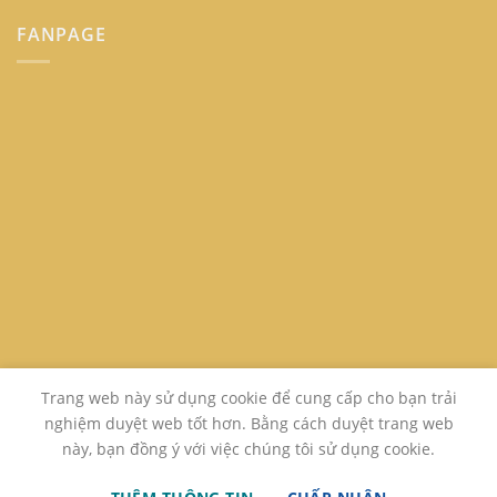
FANPAGE
Trang web này sử dụng cookie để cung cấp cho bạn trải
nghiệm duyệt web tốt hơn. Bằng cách duyệt trang web
này, bạn đồng ý với việc chúng tôi sử dụng cookie.
GIỚI THIỆU
LIÊN HỆ
FAQ