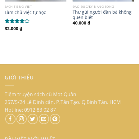
SÁCH TIẾNG VIỆT
ĐẠO ĐỨC/KỸ NĂNG SỐNG
Thư gửi người đàn bà không
Làm chủ việc tự học
quen biết
40.000
₫
32.000
₫
Được
xếp hạng
4.00
5
sao
GIỚI THIỆU
Tiệm truyện sách cũ Mọt Quân
257/5/24 Lê Đình cẩn, P.Tân Tạo. Q.Bình Tân. HCM
Hotline: 0912 83 02 87