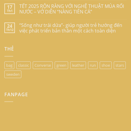
TẾT 2025 RỘN RÀNG VỚI NGHỆ THUẬT MÚA RỐI
17
Th1
NƯỚC – VỞ DIỄN “NÀNG TIÊN CÁ”
“Sống như trái dứa”- giúp người trẻ hướng đến
24
Th12
việc phát triển bản thân một cách toàn diện
THẺ
bag
classic
Converse
green
leather
run
shoe
stars
sweden
FANPAGE