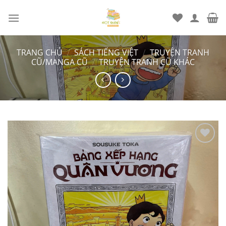
Chuyển
đến
nội
dung
TRANG CHỦ
/
SÁCH TIẾNG VIỆT
/
TRUYỆN TRANH
CŨ/MANGA CŨ
/
TRUYỆN TRANH CŨ KHÁC