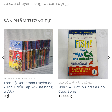
có câu chuyện riêng rất cảm động.
SẢN PHẨM TƯƠNG TỰ
TRUYỆN DORAEMON CŨ
Trọn bộ Doraemon truyện dài
ĐẠO ĐỨC/KỸ NĂNG SỐNG
Fish 1 – Triết Lý Chợ Cá Cho
– Tập 1 đến Tập 24 (Đặt hàng
Cuộc Sống
trước)
12.000
₫
0
₫