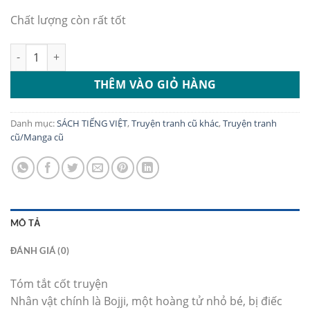
Chất lượng còn rất tốt
Bộ Bảng xếp hạng Quân Vương số lượng
THÊM VÀO GIỎ HÀNG
Danh mục:
SÁCH TIẾNG VIỆT
,
Truyện tranh cũ khác
,
Truyện tranh
cũ/Manga cũ
MÔ TẢ
ĐÁNH GIÁ (0)
Tóm tắt cốt truyện
Nhân vật chính là Bojji, một hoàng tử nhỏ bé, bị điếc