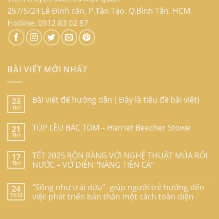
257/5/24 Lê Đình cẩn, P.Tân Tạo. Q.Bình Tân. HCM
Hotline: 0912 83 02 87
BÀI VIẾT MỚI NHẤT
Bài viết để hướng dẫn ( Đây là tiêu đề bài viêt)
23
Th7
TÚP LỀU BÁC TOM – Harriet Beecher Stowe
21
Th1
TẾT 2025 RỘN RÀNG VỚI NGHỆ THUẬT MÚA RỐI
17
Th1
NƯỚC – VỞ DIỄN “NÀNG TIÊN CÁ”
“Sống như trái dứa”- giúp người trẻ hướng đến
24
Th12
việc phát triển bản thân một cách toàn diện