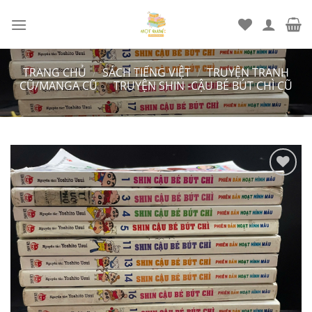
Chuyển
đến
nội
dung
TRANG CHỦ
/
SÁCH TIẾNG VIỆT
/
TRUYỆN TRANH
CŨ/MANGA CŨ
/
TRUYỆN SHIN -CẬU BÉ BÚT CHÌ CŨ