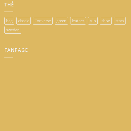
THẺ
bag
classic
Converse
green
leather
run
shoe
stars
sweden
FANPAGE