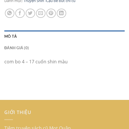
Danh mục:
Truyện Shin -Cậu bé bút chì cũ
MÔ TẢ
ĐÁNH GIÁ (0)
com bo 4 – 17 cuốn shin màu
GIỚI THIỆU
Tiệm truyện sách cũ Mọt Quân