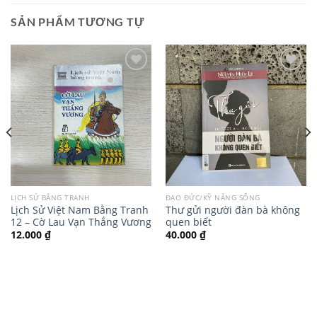
SẢN PHẨM TƯƠNG TỰ
LỊCH SỬ BẰNG TRANH
ĐẠO ĐỨC/KỸ NĂNG SỐNG
Lịch Sử Việt Nam Bằng Tranh
Thư gửi người đàn bà không
12 – Cờ Lau Vạn Thắng Vương
quen biết
12.000
₫
40.000
₫