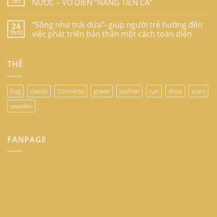
Th1
NƯỚC – VỞ DIỄN “NÀNG TIÊN CÁ”
“Sống như trái dứa”- giúp người trẻ hướng đến
24
Th12
việc phát triển bản thân một cách toàn diện
THẺ
bag
classic
Converse
green
leather
run
shoe
stars
sweden
FANPAGE