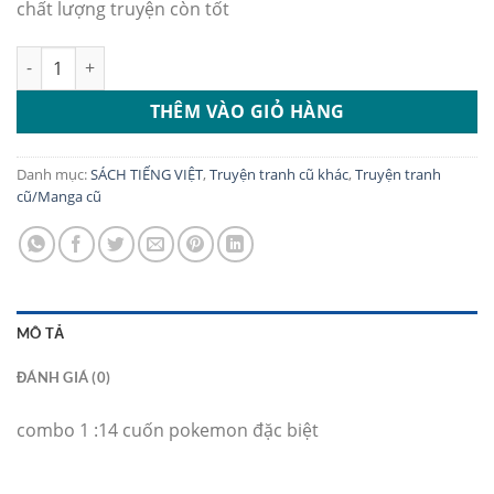
chất lượng truyện còn tốt
combo 1 :14 cuốn pokemon đặc biệt số lượng
THÊM VÀO GIỎ HÀNG
Danh mục:
SÁCH TIẾNG VIỆT
,
Truyện tranh cũ khác
,
Truyện tranh
cũ/Manga cũ
MÔ TẢ
ĐÁNH GIÁ (0)
combo 1 :14 cuốn pokemon đặc biệt