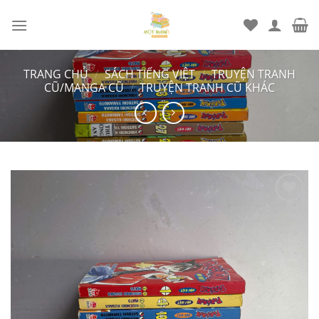
Chuyển
đến
nội
dung
TRANG CHỦ
/
SÁCH TIẾNG VIỆT
/
TRUYỆN TRANH
CŨ/MANGA CŨ
/
TRUYỆN TRANH CŨ KHÁC