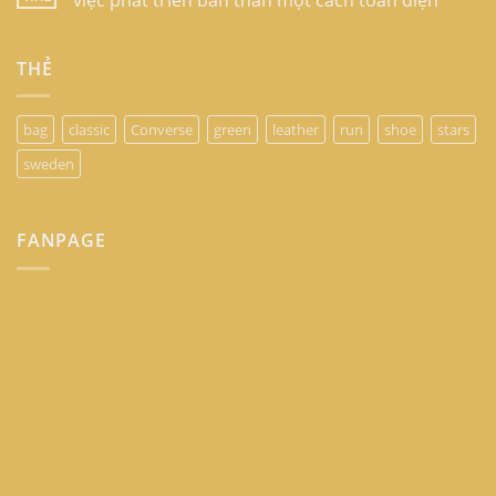
THẺ
bag
classic
Converse
green
leather
run
shoe
stars
sweden
FANPAGE