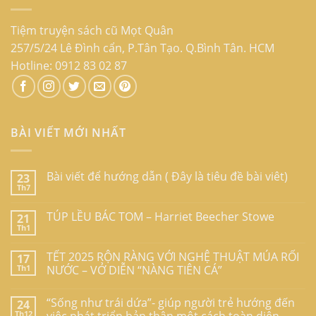
Tiệm truyện sách cũ Mọt Quân
257/5/24 Lê Đình cẩn, P.Tân Tạo. Q.Bình Tân. HCM
Hotline: 0912 83 02 87
BÀI VIẾT MỚI NHẤT
Bài viết để hướng dẫn ( Đây là tiêu đề bài viêt)
23
Th7
TÚP LỀU BÁC TOM – Harriet Beecher Stowe
21
Th1
TẾT 2025 RỘN RÀNG VỚI NGHỆ THUẬT MÚA RỐI
17
Th1
NƯỚC – VỞ DIỄN “NÀNG TIÊN CÁ”
“Sống như trái dứa”- giúp người trẻ hướng đến
24
Th12
việc phát triển bản thân một cách toàn diện