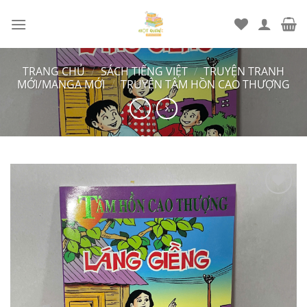
Chuyển
đến
nội
dung
TRANG CHỦ
/
SÁCH TIẾNG VIỆT
/
TRUYỆN TRANH
MỚI/MANGA MỚI
/
TRUYỆN TÂM HỒN CAO THƯỢNG