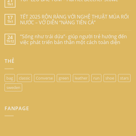
21
Th1
TẾT 2025 RỘN RÀNG VỚI NGHỆ THUẬT MÚA RỐI
17
Th1
NƯỚC – VỞ DIỄN “NÀNG TIÊN CÁ”
“Sống như trái dứa”- giúp người trẻ hướng đến
24
Th12
việc phát triển bản thân một cách toàn diện
THẺ
bag
classic
Converse
green
leather
run
shoe
stars
sweden
FANPAGE