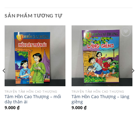
SẢN PHẨM TƯƠNG TỰ
TRUYỆN TÂM HỒN CAO THƯỢNG
TRUYỆN TÂM HỒN CAO THƯỢNG
Tâm Hồn Cao Thượng – mối
Tâm Hồn Cao Thượng – láng
dây thân ái
giềng
9.000
₫
9.000
₫