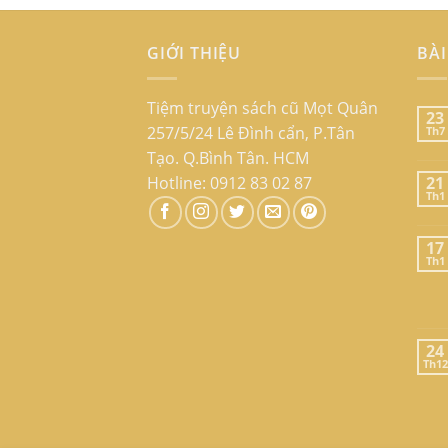
GIỚI THIỆU
BÀI
Tiệm truyện sách cũ Mọt Quân
23
257/5/24 Lê Đình cẩn, P.Tân
Th7
Tạo. Q.Bình Tân. HCM
Hotline: 0912 83 02 87
21
Th1
17
Th1
24
Th12