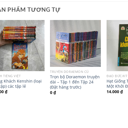
ẢN PHẨM TƯƠNG TỰ
TRUYỆN DORAEMON CŨ
H TIẾNG VIỆT
ĐẠO ĐỨC/KỸ
Trọn bộ Doraemon truyện
g Khách Kenshin (loại
Hạt Giống 
dài – Tập 1 đến Tập 24
tập) các tập lẻ
Một Khởi 
(Đặt hàng trước)
000
₫
14.000
₫
0
₫