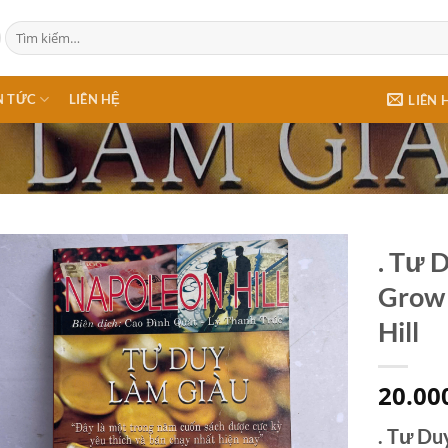
Tìm
kiếm:
N TỨC
LIÊN HỆ
LIÊN 
. Tư 
Grow 
Hill
20.00
.
Tư Duy