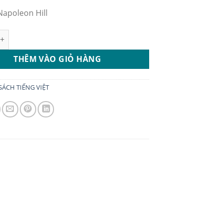
Napoleon Hill
Làm Giàu (Think and Grow Rich) Tác giả: Napoleon Hill số lượng
THÊM VÀO GIỎ HÀNG
SÁCH TIẾNG VIỆT