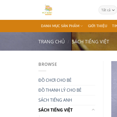
Chuyển
đến
nội
dung
DANH MỤC SẢN PHẨM
GIỚI THIỆU
TI
TRANG CHỦ
/
SÁCH TIẾNG VIỆT
BROWSE
ĐỒ CHƠI CHO BÉ
ĐỒ THANH LÝ CHO BÉ
SÁCH TIẾNG ANH
SÁCH TIẾNG VIỆT