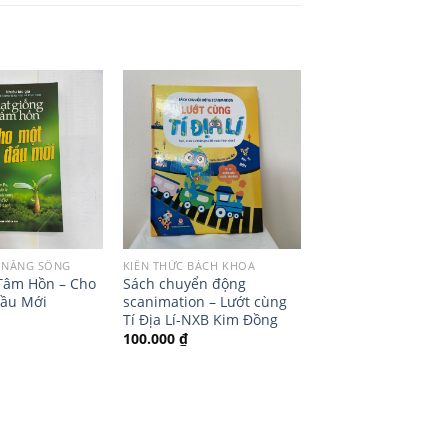
 NĂNG SỐNG
KIẾN THỨC BÁCH KHOA
Tâm Hồn – Cho
Sách chuyển động
Đầu Mới
scanimation – Lướt cùng
Tí Địa Lí-NXB Kim Đồng
100.000
₫