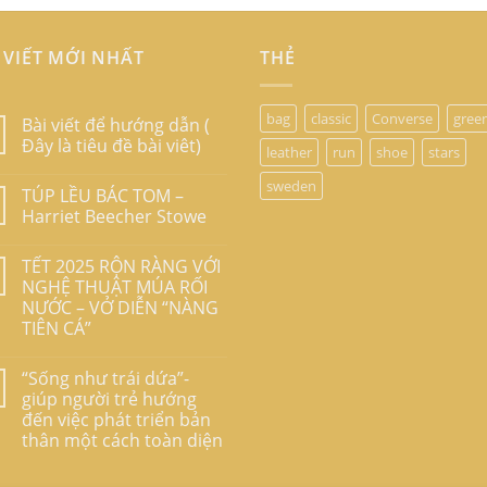
 VIẾT MỚI NHẤT
THẺ
bag
classic
Converse
gree
Bài viết để hướng dẫn (
Đây là tiêu đề bài viêt)
leather
run
shoe
stars
sweden
TÚP LỀU BÁC TOM –
Harriet Beecher Stowe
TẾT 2025 RỘN RÀNG VỚI
NGHỆ THUẬT MÚA RỐI
NƯỚC – VỞ DIỄN “NÀNG
TIÊN CÁ”
“Sống như trái dứa”-
giúp người trẻ hướng
đến việc phát triển bản
thân một cách toàn diện