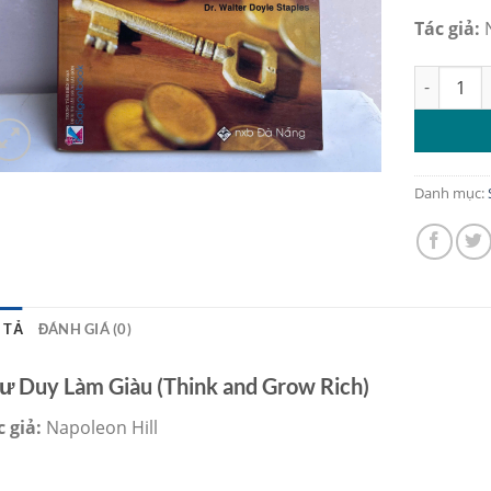
Tác giả:
. Tư Duy 
Danh mục:
 TẢ
ĐÁNH GIÁ (0)
ư Duy Làm Giàu (Think and Grow Rich)
 giả:
Napoleon Hill