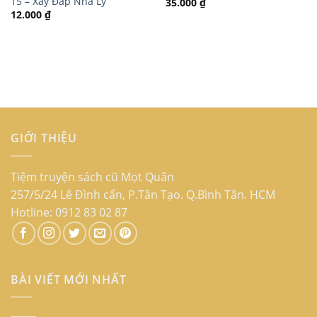
15 – Xây Đắp Nhà Lý
35.000
₫
12.000
₫
GIỚI THIỆU
Tiệm truyện sách cũ Mọt Quân
257/5/24 Lê Đình cẩn, P.Tân Tạo. Q.Bình Tân. HCM
Hotline: 0912 83 02 87
BÀI VIẾT MỚI NHẤT