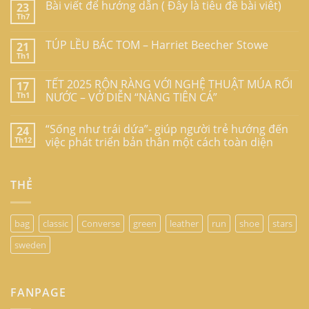
Bài viết để hướng dẫn ( Đây là tiêu đề bài viêt)
23
Th7
TÚP LỀU BÁC TOM – Harriet Beecher Stowe
21
Th1
TẾT 2025 RỘN RÀNG VỚI NGHỆ THUẬT MÚA RỐI
17
Th1
NƯỚC – VỞ DIỄN “NÀNG TIÊN CÁ”
“Sống như trái dứa”- giúp người trẻ hướng đến
24
Th12
việc phát triển bản thân một cách toàn diện
THẺ
bag
classic
Converse
green
leather
run
shoe
stars
sweden
FANPAGE