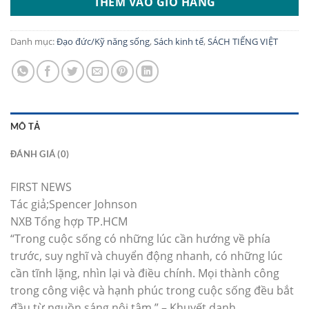
THÊM VÀO GIỎ HÀNG
Danh mục:
Đạo đức/Kỹ năng sống
,
Sách kinh tế
,
SÁCH TIẾNG VIỆT
MÔ TẢ
ĐÁNH GIÁ (0)
FIRST NEWS
Tác giả;Spencer Johnson
NXB Tổng hợp TP.HCM
“Trong cuộc sống có những lúc cần hướng về phía
trước, suy nghĩ và chuyển động nhanh, có những lúc
cần tĩnh lặng, nhìn lại và điều chính. Mọi thành công
trong công việc và hạnh phúc trong cuộc sống đều bắt
đầu từ nguồn sáng nội tâm.” – Khuyết danh.