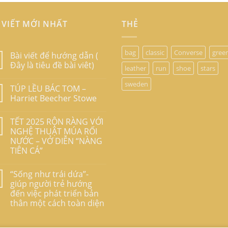
 VIẾT MỚI NHẤT
THẺ
bag
classic
Converse
gree
Bài viết để hướng dẫn (
Đây là tiêu đề bài viêt)
leather
run
shoe
stars
sweden
TÚP LỀU BÁC TOM –
Harriet Beecher Stowe
TẾT 2025 RỘN RÀNG VỚI
NGHỆ THUẬT MÚA RỐI
NƯỚC – VỞ DIỄN “NÀNG
TIÊN CÁ”
“Sống như trái dứa”-
giúp người trẻ hướng
đến việc phát triển bản
thân một cách toàn diện