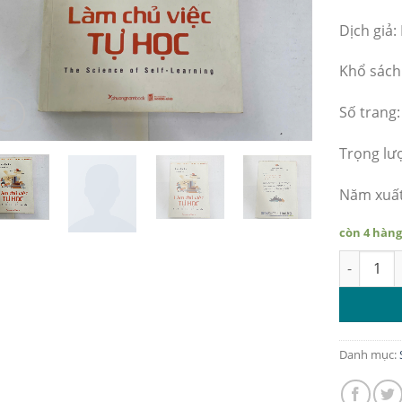
Dịch giả
Khổ sách
Số trang:
Trọng lư
Năm xuất
còn 4 hàn
Làm chủ v
Danh mục: