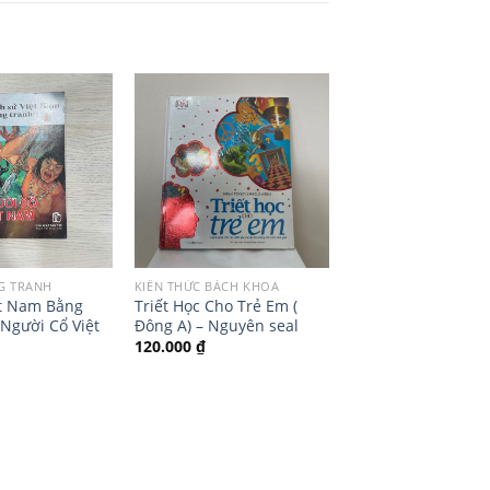
NG TRANH
KIẾN THỨC BÁCH KHOA
ệt Nam Bằng
Triết Học Cho Trẻ Em (
 Người Cổ Việt
Đông A) – Nguyên seal
120.000
₫