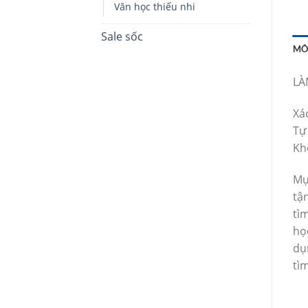
Văn học thiếu nhi
Sale sốc
MÔ
LÀ
Xác
Tự 
Kh
Mụ
tậ
tì
họ
dụ
tì