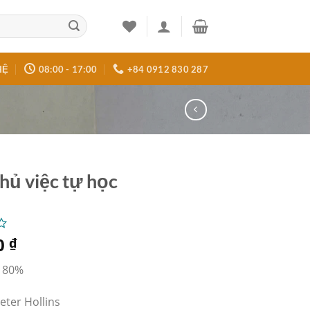
HỆ
08:00 - 17:00
+84 0912 830 287
hủ việc tự học
0
₫
 80%
Peter Hollins