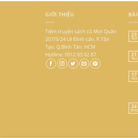
GIỚI THIỆU
BÀI
Tiệm truyện sách cũ Mọt Quân
23
257/5/24 Lê Đình cẩn, P.Tân
Th7
Tạo. Q.Bình Tân. HCM
Hotline: 0912 83 02 87
21
Th1
17
Th1
24
Th12