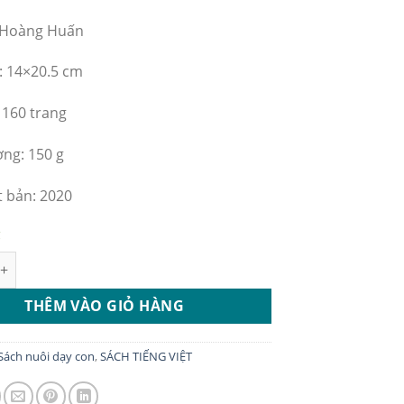
: Hoàng Huấn
: 14×20.5 cm
 160 trang
ợng: 150 g
 bản: 2020
g
iệc tự học số lượng
THÊM VÀO GIỎ HÀNG
Sách nuôi dạy con
,
SÁCH TIẾNG VIỆT