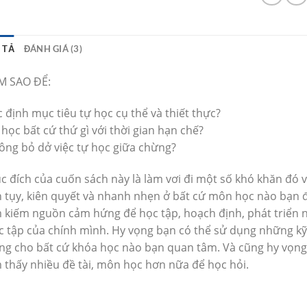
 TẢ
ĐÁNH GIÁ (3)
M SAO ĐỂ:
 định mục tiêu tự học cụ thể và thiết thực?
học bất cứ thứ gì với thời gian hạn chế?
ông bỏ dở việc tự học giữa chừng?
c đích của cuốn sách này là làm vơi đi một số khó khăn đó 
n tụy, kiên quyết và nhanh nhẹn ở bất cứ môn học nào bạn 
m kiếm nguồn cảm hứng để học tập, hoạch định, phát triển n
c tập của chính mình. Hy vọng bạn có thể sử dụng những kỹ 
ng cho bất cứ khóa học nào bạn quan tâm. Và cũng hy vọng
m thấy nhiều đề tài, môn học hơn nữa để học hỏi.