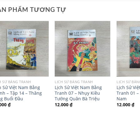
ẢN PHẨM TƯƠNG TỰ
H SỬ BẰNG TRANH
LỊCH SỬ BẰNG TRANH
LỊCH SỬ BẰ
h Sử Việt Nam Bằng
Lịch Sử Việt Nam Bằng
Lịch Sử Vi
nh – Tập 14 – Thăng
Tranh 07 – Nhụy Kiều
Tranh 01 –
g Buổi Đầu
Tướng Quân Bà Triệu
Nam
.000
₫
12.000
₫
12.000
₫