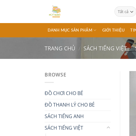
Chuyển
đến
nội
dung
DANH MỤC SẢN PHẨM
GIỚI THIỆU
TI
TRANG CHỦ
/
SÁCH TIẾNG VIỆT
/
BROWSE
ĐỒ CHƠI CHO BÉ
ĐỒ THANH LÝ CHO BÉ
SÁCH TIẾNG ANH
SÁCH TIẾNG VIỆT