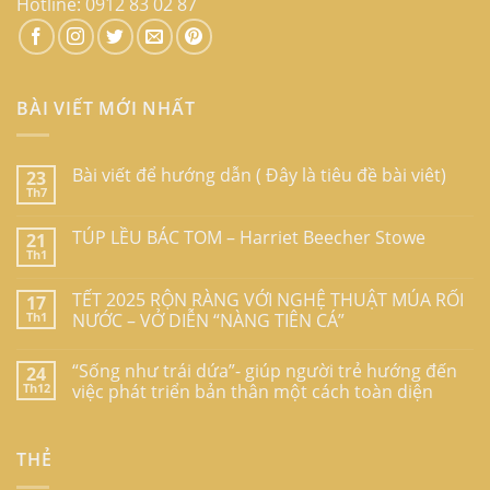
Hotline: 0912 83 02 87
BÀI VIẾT MỚI NHẤT
Bài viết để hướng dẫn ( Đây là tiêu đề bài viêt)
23
Th7
TÚP LỀU BÁC TOM – Harriet Beecher Stowe
21
Th1
TẾT 2025 RỘN RÀNG VỚI NGHỆ THUẬT MÚA RỐI
17
Th1
NƯỚC – VỞ DIỄN “NÀNG TIÊN CÁ”
“Sống như trái dứa”- giúp người trẻ hướng đến
24
Th12
việc phát triển bản thân một cách toàn diện
THẺ