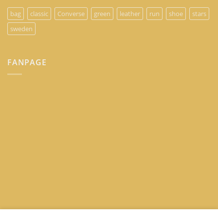
bag
classic
Converse
green
leather
run
shoe
stars
sweden
FANPAGE