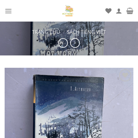
Chuyển
đến
nội
dung
TRANG CHỦ
/
SÁCH TIẾNG VIỆT