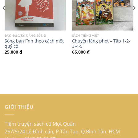
ĐẠO ĐỨC/KỸ NĂNG SỐNG
SÁCH TIẾNG VIỆT
Sống bản lĩnh theo cách một
Chuyện làng phọt – Tập 1-2-
quý cô
3-4-5
25.000
₫
65.000
₫
GIỚI THIỆU
Tiệm truyện sách cũ Mọt Quân
257/5/24 Lê Đình cẩn, P.Tân Tạo. Q.Bình Tân. HCM