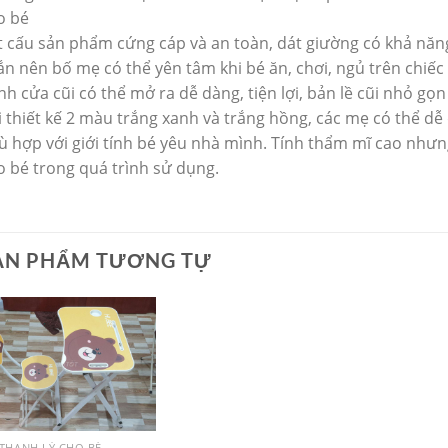
o bé
t cấu sản phẩm cứng cáp và an toàn, dát giường có khả năng
ắn nên bố mẹ có thể yên tâm khi bé ăn, chơi, ngủ trên chiếc 
nh cửa cũi có thể mở ra dễ dàng, tiện lợi, bản lề cũi nhỏ g
i thiết kế 2 màu trắng xanh và trắng hồng, các mẹ có thể d
ù hợp với giới tính bé yêu nhà mình. Tính thẩm mĩ cao như
o bé trong quá trình sử dụng.
ẢN PHẨM TƯƠNG TỰ
THANH LÝ CHO BÉ