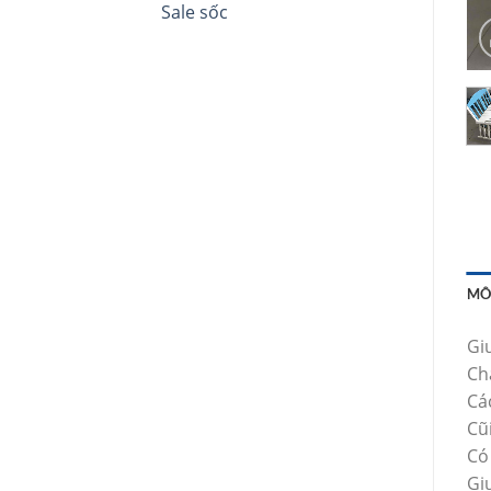
Sale sốc
MÔ
Giư
Chấ
Cá
Cũ
Có 
Gi