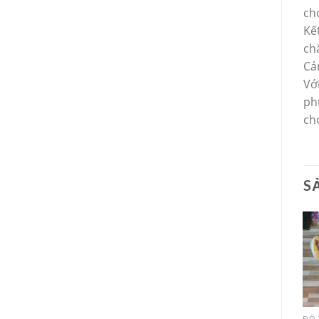
ch
Kế
ch
Cá
Vớ
ph
ch
S
ĐỒ 