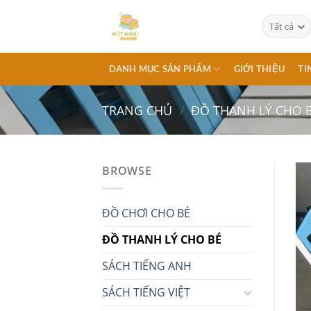
Chuyển
đến
nội
dung
DANH MỤC SẢN PHẨM
GIỚI THIỆU
TI
TRANG CHỦ
/
ĐỒ THANH LÝ CHO 
BROWSE
ĐỒ CHƠI CHO BÉ
ĐỒ THANH LÝ CHO BÉ
SÁCH TIẾNG ANH
SÁCH TIẾNG VIỆT