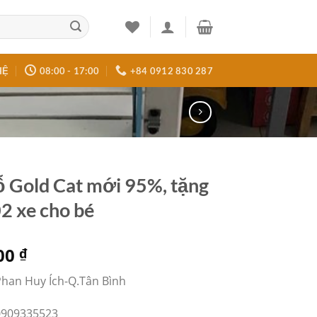
HỆ
08:00 - 17:00
+84 0912 830 287
ỗ Gold Cat mới 95%, tặng
2 xe cho bé
00
₫
Phan Huy Ích-Q.Tân Bình
 0909335523