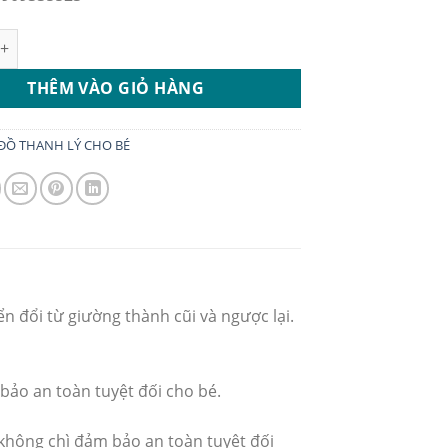
ld Cat mới 95%, tặng kèm 02 xe cho bé số lượng
THÊM VÀO GIỎ HÀNG
ĐỒ THANH LÝ CHO BÉ
ển đổi từ giường thành cũi và ngược lại.
bảo an toàn tuyệt đối cho bé.
không chì đảm bảo an toàn tuyệt đối