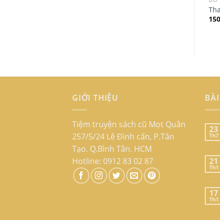
Tha
15
GIỚI THIỆU
BÀI
Tiệm truyện sách cũ Mọt Quân
23
257/5/24 Lê Đình cẩn, P.Tân
Th7
Tạo. Q.Bình Tân. HCM
Hotline: 0912 83 02 87
21
Th1
17
Th1