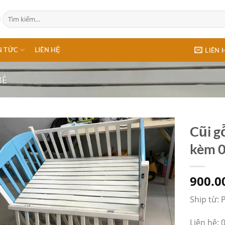
Tìm
kiếm:
N TỨC
LIÊN HỆ
LIÊN 
BÉ
Cũi g
kèm 0
900.0
Ship từ: 
Liên hệ: