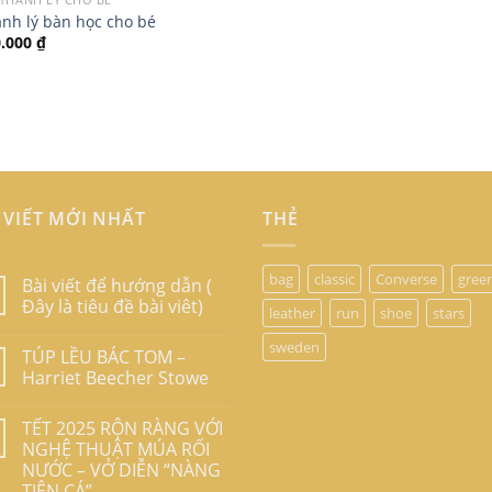
nh lý bàn học cho bé
0.000
₫
 VIẾT MỚI NHẤT
THẺ
bag
classic
Converse
gree
Bài viết để hướng dẫn (
Đây là tiêu đề bài viêt)
leather
run
shoe
stars
sweden
TÚP LỀU BÁC TOM –
Harriet Beecher Stowe
TẾT 2025 RỘN RÀNG VỚI
NGHỆ THUẬT MÚA RỐI
NƯỚC – VỞ DIỄN “NÀNG
TIÊN CÁ”