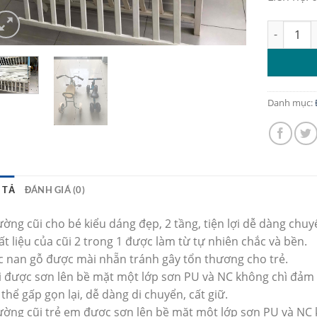
Cũi gỗ Go
Danh mục:
 TẢ
ĐÁNH GIÁ (0)
ờng cũi cho bé kiểu dáng đẹp, 2 tầng, tiện lợi dễ dàng chuy
t liệu của cũi 2 trong 1 được làm từ tự nhiên chắc và bền.
c nan gỗ được mài nhẵn tránh gây tổn thương cho trẻ.
i được sơn lên bề mặt một lớp sơn PU và NC không chì đảm 
thể gấp gọn lại, dễ dàng di chuyển, cất giữ.
ường cũi trẻ em được sơn lên bề mặt một lớp sơn PU và NC 