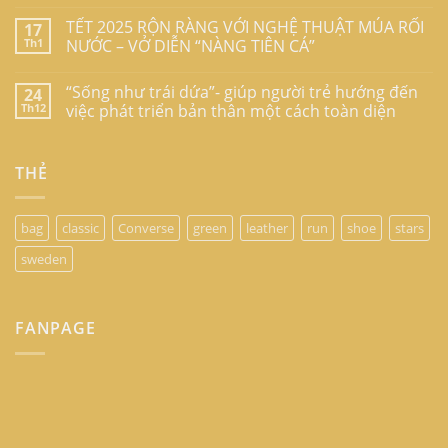
TẾT 2025 RỘN RÀNG VỚI NGHỆ THUẬT MÚA RỐI
17
Th1
NƯỚC – VỞ DIỄN “NÀNG TIÊN CÁ”
“Sống như trái dứa”- giúp người trẻ hướng đến
24
Th12
việc phát triển bản thân một cách toàn diện
THẺ
bag
classic
Converse
green
leather
run
shoe
stars
sweden
FANPAGE