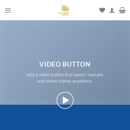
Chuyển
đến
nội
dung
VIDEO BUTTON
Add a video button that opens Youtube
and Viemo videos anywhere.