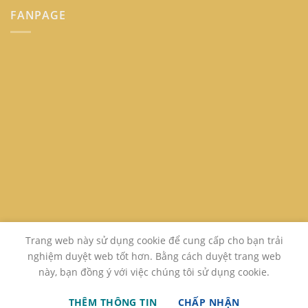
FANPAGE
Trang web này sử dụng cookie để cung cấp cho bạn trải
nghiệm duyệt web tốt hơn. Bằng cách duyệt trang web
này, bạn đồng ý với việc chúng tôi sử dụng cookie.
GIỚI THIỆU
LIÊN HỆ
FAQ
THÊM THÔNG TIN
CHẤP NHẬN
Copyright 2026 ©
www.sachcugiare24h.com