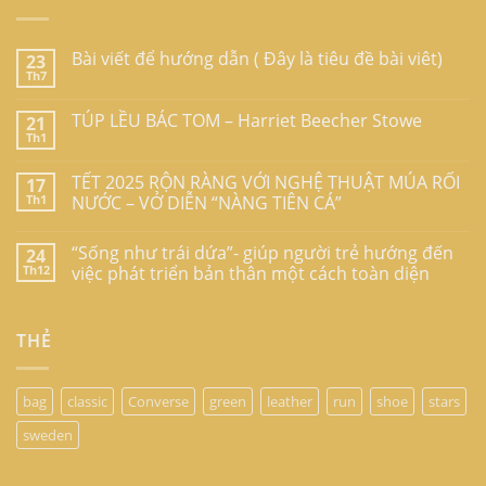
Bài viết để hướng dẫn ( Đây là tiêu đề bài viêt)
23
Th7
TÚP LỀU BÁC TOM – Harriet Beecher Stowe
21
Th1
TẾT 2025 RỘN RÀNG VỚI NGHỆ THUẬT MÚA RỐI
17
Th1
NƯỚC – VỞ DIỄN “NÀNG TIÊN CÁ”
“Sống như trái dứa”- giúp người trẻ hướng đến
24
Th12
việc phát triển bản thân một cách toàn diện
THẺ
bag
classic
Converse
green
leather
run
shoe
stars
sweden