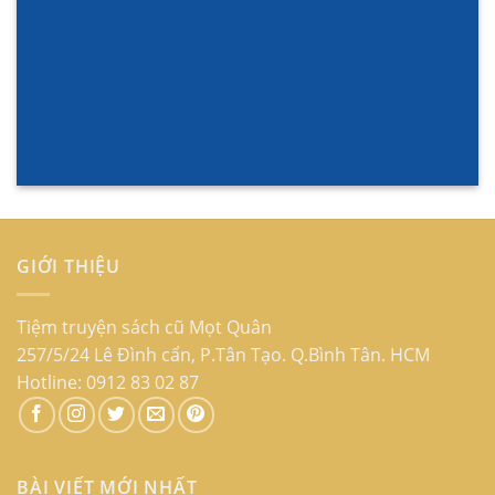
GIỚI THIỆU
Tiệm truyện sách cũ Mọt Quân
257/5/24 Lê Đình cẩn, P.Tân Tạo. Q.Bình Tân. HCM
Hotline: 0912 83 02 87
BÀI VIẾT MỚI NHẤT