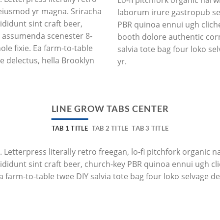
l eiusmod yr magna. Sriracha
laborum irure gastropub sed
didunt sint craft beer,
PBR quinoa ennui ugh clich
e assumenda scenester 8-
booth dolore authentic corn
le fixie. Ea farm-to-table
salvia tote bag four loko se
ge delectus, hella Brooklyn
yr.
LINE GROW TABS CENTER
TAB 1 TITLE
TAB 2 TITLE
TAB 3 TITLE
 Letterpress literally retro freegan, lo-fi pitchfork organi
ididunt sint craft beer, church-key PBR quinoa ennui ugh c
a farm-to-table twee DIY salvia tote bag four loko selvage de