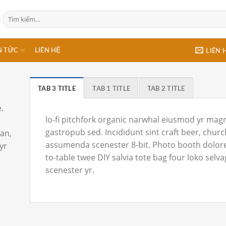
Tìm
kiếm:
N TỨC
LIÊN HỆ
LIÊN 
TAB 3 TITLE
TAB 1 TITLE
TAB 2 TITLE
.
lo-fi pitchfork organic narwhal eiusmod yr mag
gastropub sed. Incididunt sint craft beer, chur
gan,
assumenda scenester 8-bit. Photo booth dolore 
yr
to-table twee DIY salvia tote bag four loko selv
scenester yr.