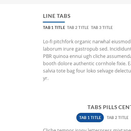
LINE TABS
TAB 1 TITLE
TAB 2 TITLE
TAB 3 TITLE
Lo-fi pitchfork organic narwhal eiusmod
laborum irure gastropub sed. Incididunt
PBR quinoa ennui ugh cliche assumenda
booth dolore authentic cornhole fixie. E
salvia tote bag four loko selvage delect
yr.
TABS PILLS CE
TAB 1 TITLE
TAB 2 TITLE
Cliche tempor irony letterpress mixtape. 