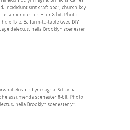
. Incididunt sint craft beer, church-key
e assumenda scenester 8-bit. Photo
hole fixie. Ea farm-to-table twee DIY
lvage delectus, hella Brooklyn scenester
c narwhal eiusmod yr magna. Sriracha
liche assumenda scenester 8-bit. Photo
lectus, hella Brooklyn scenester yr.