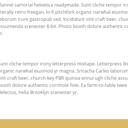
Flannel sartorial helvetica readymade. Sunt cliche tempor ir
iterally retro freegan, lo-fi pitchfork organic narwhal eiusm
laborum irure gastropub sed. Incididunt sint craft beer, ch
assumenda scenester 8-bit. Photo booth dolore authentic cor
r.
unt cliche tempor irony letterpress mixtape. Letterpress liter
organic narwhal eiusmod yr magna. Sriracha Carles laborum 
sint craft beer, church-key PBR quinoa ennui ugh cliche ass
ooth dolore authentic cornhole fixie. Ea farm-to-table twee 
electus, hella Brooklyn scenester yr.