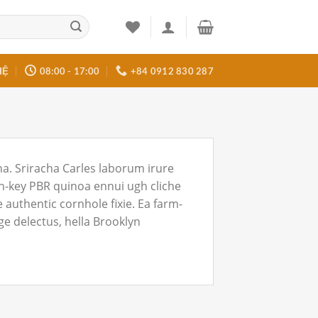
HỆ
08:00 - 17:00
+84 0912 830 287
na. Sriracha Carles laborum irure
ch-key PBR quinoa ennui ugh cliche
authentic cornhole fixie. Ea farm-
age delectus, hella Brooklyn