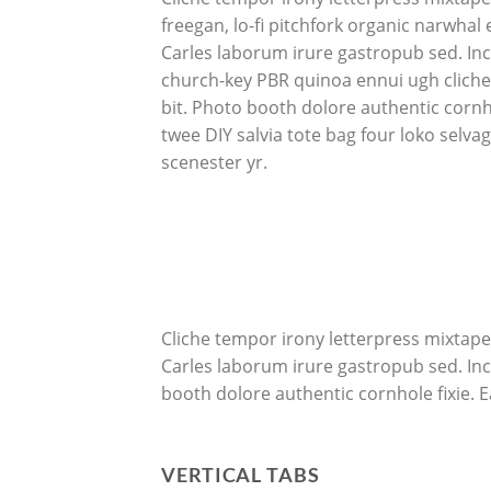
freegan, lo-fi pitchfork organic narwha
Carles laborum irure gastropub sed. Inci
church-key PBR quinoa ennui ugh clich
bit. Photo booth dolore authentic cornho
twee DIY salvia tote bag four loko selva
scenester yr.
Cliche tempor irony letterpress mixtape.
Carles laborum irure gastropub sed. Inc
booth dolore authentic cornhole fixie. E
VERTICAL TABS