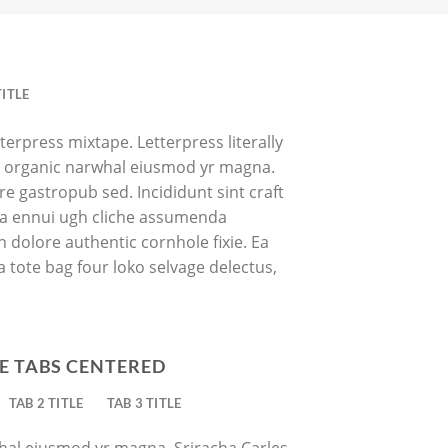
TITLE
terpress mixtape. Letterpress literally
ork organic narwhal eiusmod yr magna.
re gastropub sed. Incididunt sint craft
oa ennui ugh cliche assumenda
h dolore authentic cornhole fixie. Ea
a tote bag four loko selvage delectus,
E TABS CENTERED
TAB 2 TITLE
TAB 3 TITLE
whal eiusmod yr magna. Sriracha Carles