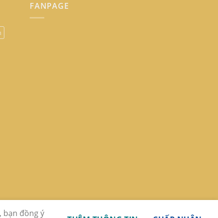
FANPAGE
n
, bạn đồng ý