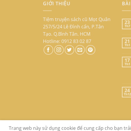
GIỚI THIỆU
BÀI
Tiệm truyện sách cũ Mọt Quân
23
257/5/24 Lê Đình cẩn, P.Tân
Th7
Tạo. Q.Bình Tân. HCM
Hotline: 0912 83 02 87
21
Th1
17
Th1
24
Th12
GIỚI THIỆU
LIÊN HỆ
FAQ
Trang web này sử dụng cookie để cung cấp cho bạn trả