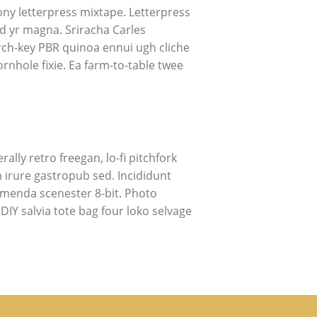
ony letterpress mixtape. Letterpress
od yr magna. Sriracha Carles
urch-key PBR quinoa ennui ugh cliche
nhole fixie. Ea farm-to-table twee
ally retro freegan, lo-fi pitchfork
irure gastropub sed. Incididunt
umenda scenester 8-bit. Photo
DIY salvia tote bag four loko selvage