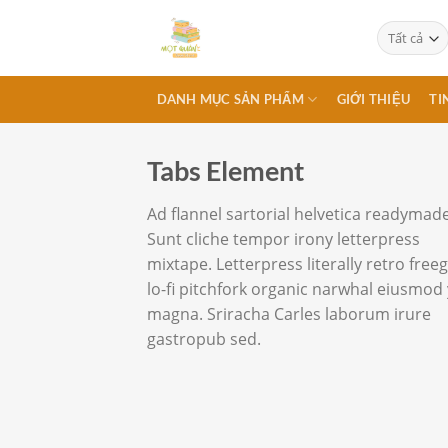
Chuyển
đến
nội
dung
DANH MỤC SẢN PHẨM
GIỚI THIỆU
TI
Tabs Element
Ad flannel sartorial helvetica readymade
Sunt cliche tempor irony letterpress
mixtape. Letterpress literally retro free
lo-fi pitchfork organic narwhal eiusmod 
magna. Sriracha Carles laborum irure
gastropub sed.