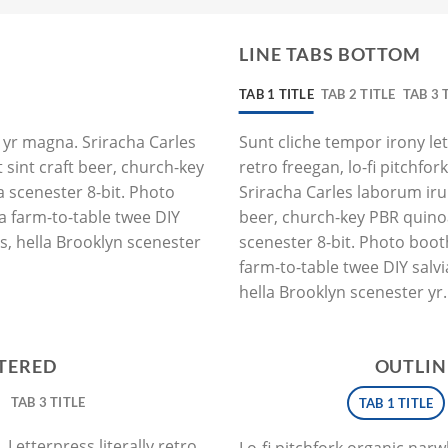
LINE TABS BOTTOM
TAB 1 TITLE
TAB 2 TITLE
TAB 3 
 yr magna. Sriracha Carles
Sunt cliche tempor irony let
 sint craft beer, church-key
retro freegan, lo-fi pitchf
 scenester 8-bit. Photo
Sriracha Carles laborum iru
a farm-to-table twee DIY
beer, church-key PBR quin
us, hella Brooklyn scenester
scenester 8-bit. Photo boot
farm-to-table twee DIY salvi
hella Brooklyn scenester yr.
NTERED
OUTLIN
TAB 3 TITLE
TAB 1 TITLE
Letterpress literally retro
Lo-fi pitchfork organic nar