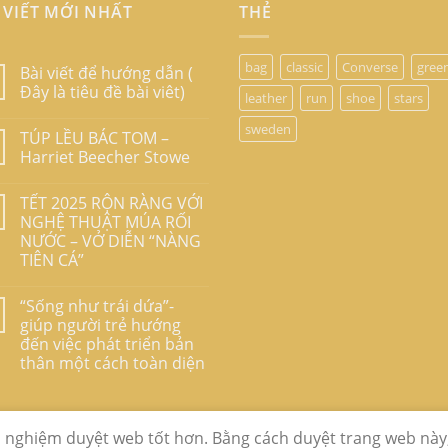
 VIẾT MỚI NHẤT
THẺ
bag
classic
Converse
gree
Bài viết để hướng dẫn (
Đây là tiêu đề bài viêt)
leather
run
shoe
stars
sweden
TÚP LỀU BÁC TOM –
Harriet Beecher Stowe
TẾT 2025 RỘN RÀNG VỚI
NGHỆ THUẬT MÚA RỐI
NƯỚC – VỞ DIỄN “NÀNG
TIÊN CÁ”
“Sống như trái dứa”-
giúp người trẻ hướng
đến việc phát triển bản
thân một cách toàn diện
i nghiệm duyệt web tốt hơn. Bằng cách duyệt trang web này