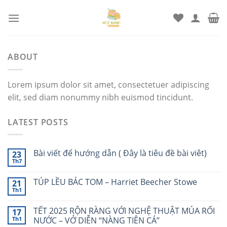
Chuyển
đến
nội
dung
ABOUT
Lorem ipsum dolor sit amet, consectetuer adipiscing
elit, sed diam nonummy nibh euismod tincidunt.
LATEST POSTS
Bài viết để hướng dẫn ( Đây là tiêu đề bài viêt)
23
Th7
TÚP LỀU BÁC TOM – Harriet Beecher Stowe
21
Th1
TẾT 2025 RỘN RÀNG VỚI NGHỆ THUẬT MÚA RỐI
17
Th1
NƯỚC – VỞ DIỄN “NÀNG TIÊN CÁ”