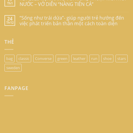
Th1
NƯỚC – VỞ DIỄN “NÀNG TIÊN CÁ”
“Sống như trái dứa”- giúp người trẻ hướng đến
24
Th12
việc phát triển bản thân một cách toàn diện
THẺ
bag
classic
Converse
green
leather
run
shoe
stars
sweden
FANPAGE