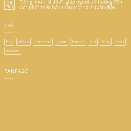
“Sống như trái dứa”- giúp người trẻ hướng đến
24
Th12
việc phát triển bản thân một cách toàn diện
THẺ
bag
classic
Converse
green
leather
run
shoe
stars
sweden
FANPAGE