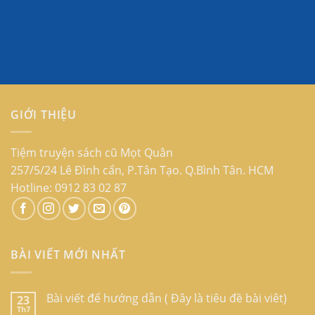
GIỚI THIỆU
Tiệm truyện sách cũ Mọt Quân
257/5/24 Lê Đình cẩn, P.Tân Tạo. Q.Bình Tân. HCM
Hotline: 0912 83 02 87
BÀI VIẾT MỚI NHẤT
Bài viết để hướng dẫn ( Đây là tiêu đề bài viêt)
23
Th7