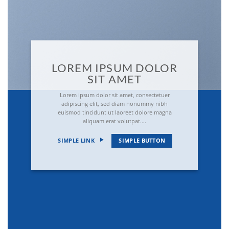
LOREM IPSUM DOLOR
SIT AMET
Lorem ipsum dolor sit amet, consectetuer
adipiscing elit, sed diam nonummy nibh
euismod tincidunt ut laoreet dolore magna
aliquam erat volutpat….
SIMPLE LINK
SIMPLE BUTTON