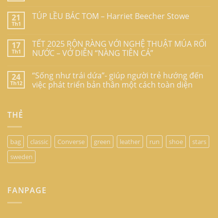
TÚP LỀU BÁC TOM – Harriet Beecher Stowe
21
Th1
TẾT 2025 RỘN RÀNG VỚI NGHỆ THUẬT MÚA RỐI
17
Th1
NƯỚC – VỞ DIỄN “NÀNG TIÊN CÁ”
“Sống như trái dứa”- giúp người trẻ hướng đến
24
Th12
việc phát triển bản thân một cách toàn diện
THẺ
bag
classic
Converse
green
leather
run
shoe
stars
sweden
FANPAGE