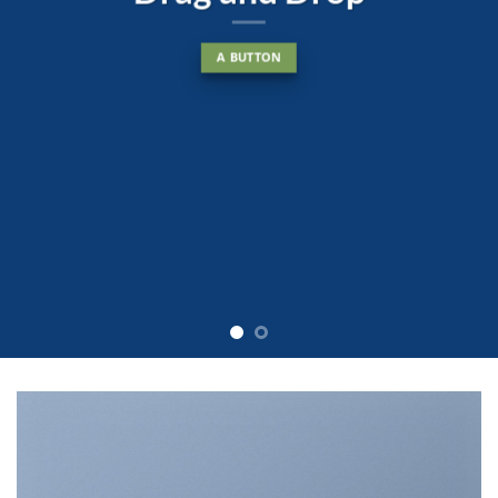
dolore magna aliquam erat
volutpat….
BUY NOW
LEARN MORE