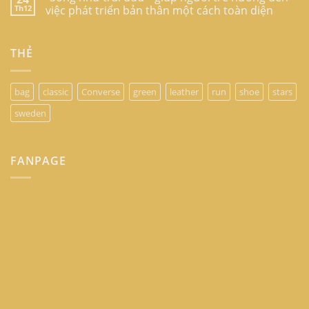
Th12
việc phát triển bản thân một cách toàn diện
THẺ
bag
classic
Converse
green
leather
run
shoe
stars
sweden
FANPAGE