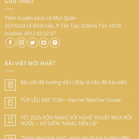
GIỚI THIỆU
Tiệm truyện sách cũ Mọt Quân
257/5/24 Lê Đình cẩn, P.Tân Tạo. Q.Bình Tân. HCM
Hotline: 0912 83 02 87
BÀI VIẾT MỚI NHẤT
Bài viết để hướng dẫn ( Đây là tiêu đề bài viêt)
23
Th7
TÚP LỀU BÁC TOM – Harriet Beecher Stowe
21
Th1
TẾT 2025 RỘN RÀNG VỚI NGHỆ THUẬT MÚA RỐI
17
Th1
NƯỚC – VỞ DIỄN “NÀNG TIÊN CÁ”
“Sống như trái dứa”- giúp người trẻ hướng đến
24