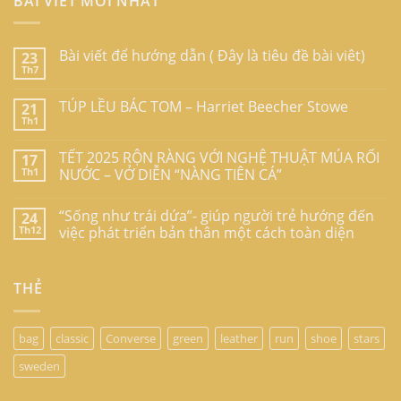
BÀI VIẾT MỚI NHẤT
Bài viết để hướng dẫn ( Đây là tiêu đề bài viêt)
23
Th7
TÚP LỀU BÁC TOM – Harriet Beecher Stowe
21
Th1
TẾT 2025 RỘN RÀNG VỚI NGHỆ THUẬT MÚA RỐI
17
Th1
NƯỚC – VỞ DIỄN “NÀNG TIÊN CÁ”
“Sống như trái dứa”- giúp người trẻ hướng đến
24
Th12
việc phát triển bản thân một cách toàn diện
THẺ
bag
classic
Converse
green
leather
run
shoe
stars
sweden