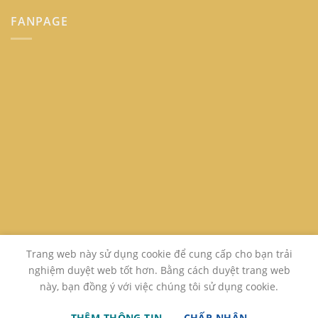
FANPAGE
Trang web này sử dụng cookie để cung cấp cho bạn trải
nghiệm duyệt web tốt hơn. Bằng cách duyệt trang web
này, bạn đồng ý với việc chúng tôi sử dụng cookie.
GIỚI THIỆU
LIÊN HỆ
FAQ
THÊM THÔNG TIN
CHẤP NHẬN