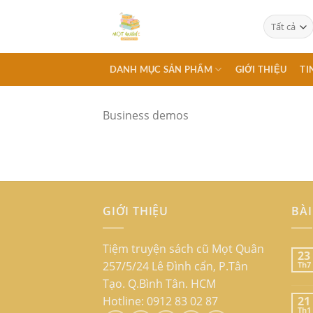
Chuyển
đến
nội
dung
DANH MỤC SẢN PHẨM
GIỚI THIỆU
TI
Business demos
GIỚI THIỆU
BÀI
Tiệm truyện sách cũ Mọt Quân
23
257/5/24 Lê Đình cẩn, P.Tân
Th7
Tạo. Q.Bình Tân. HCM
Hotline: 0912 83 02 87
21
Th1