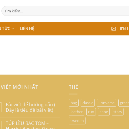
Tìm
kiếm:
N TỨC
LIÊN HỆ
LIÊN 
 VIẾT MỚI NHẤT
THẺ
bag
classic
Converse
gree
Bài viết để hướng dẫn (
Đây là tiêu đề bài viêt)
leather
run
shoe
stars
sweden
TÚP LỀU BÁC TOM –
Harriet Beecher Stowe