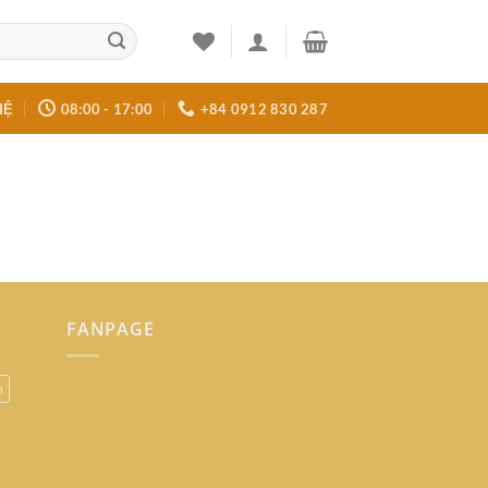
HỆ
08:00 - 17:00
+84 0912 830 287
FANPAGE
n